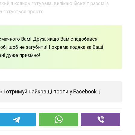
мачного Вам! Друзі, якщо Вам сподобався
бі, щоб не загубити! І окрема подяка за Ваші
ені дуже приємно!
 і отримуй найкращі пости у Facebook ↓