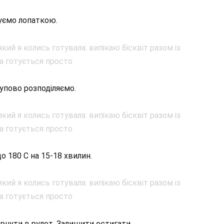
уємо лопаткою.
тупово розподіляємо.
до 180 С на 15-18 хвилин.
горнути в рулет. Залишити остигати.