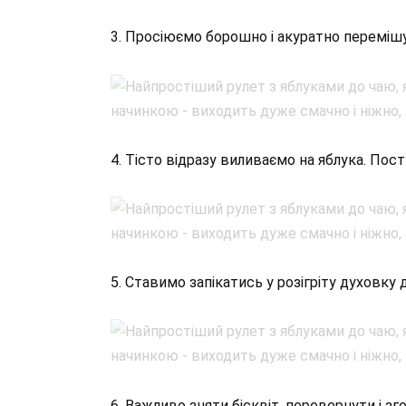
3. Просіюємо борошно і акуратно переміш
4. Тісто відразу виливаємо на яблука. Пос
5. Ставимо запікатись у розігріту духовку 
6. Важливо зняти бісквіт, перевернути і з