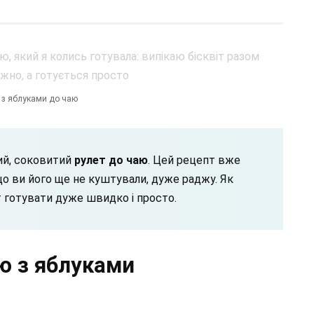
 з яблуками до чаю
ний, соковитий
рулет до чаю
. Цей рецепт вже
о ви його ще не куштували, дуже раджу. Як
т готувати дуже швидко і просто.
ю з яблуками