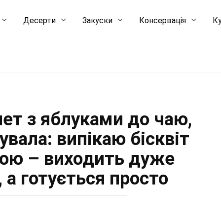
Десерти
Закуски
Консервація
Ку
ет з яблуками до чаю,
увала: випікаю бісквіт
кою – виходить дуже
, а готується просто