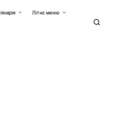
лінарія
Літнє меню