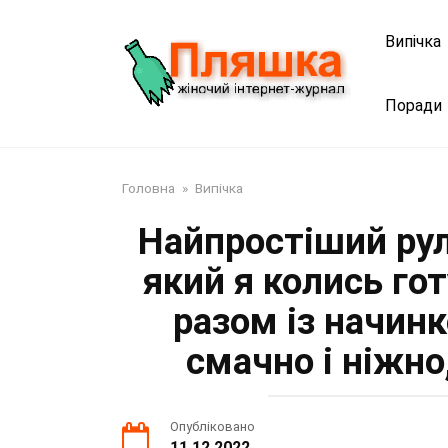
Перейти
до
Випічка
змісту
Поради
Головна
»
Випічка
Найпростіший рул
який я колись гот
разом із начин
смачно і ніжно
Опубліковано
11.12.2022