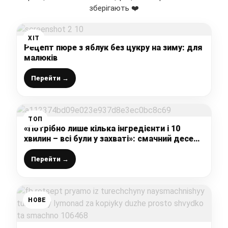
зберігають ❤️
ХІТ
Рецепт пюре з яблук без цукру на зиму: для
малюків
Перейти →
ТОП
«Потрібно лише кілька інгредієнти і 10
хвилин – всі були у захваті»: смачний десерт
до чаю (духовка не знадобиться)
Перейти →
НОВЕ