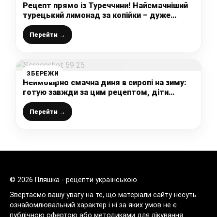
Рецепт прямо із Туреччини! Найсмачніший
турецький лимонад за копійки – дуже
просто, швидко та смачно
Перейти →
ЗБЕРЕЖИ
Неймовірно смачна диня в сиропі на зиму:
готую завжди за цим рецептом, діти
просто обожнюють такий десерт
Перейти →
© 2026 Пляшка - рецепти українською
Звертаємо вашу увагу на те, що матеріали сайту несуть
ознайомлювальний характер і ні за яких умов не є
публічною офертою або методиками для лікування.