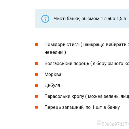
Чисті банки, об’ємом 1 л або 1,5 л.
Помідори стиглі ( найкраще вибирати
невеликі )
Болгарський перець ( я беру різного к
Морква
Цибуля
Парасольки кропу ( можна зелень, якщ
Перець запашний, по 1 шт в банку