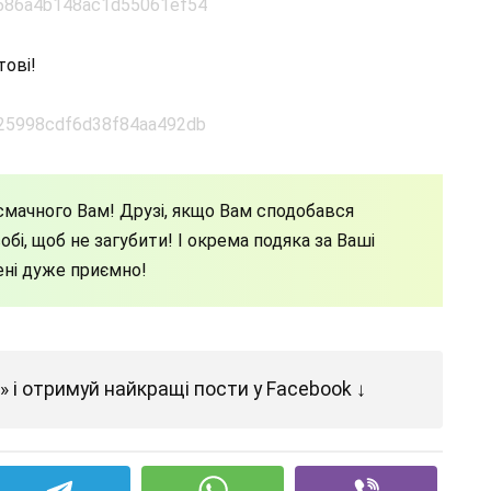
тові!
мачного Вам! Друзі, якщо Вам сподобався
бі, щоб не загубити! І окрема подяка за Ваші
ені дуже приємно!
 і отримуй найкращі пости у Facebook ↓