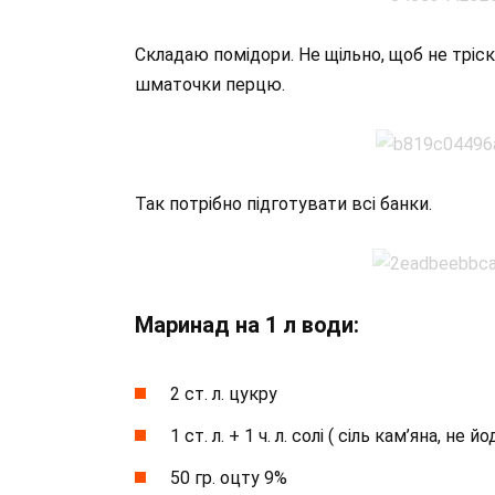
Складаю помідори. Не щільно, щоб не тріс
шматочки перцю.
Так потрібно підготувати всі банки.
Маринад на 1 л води:
2 ст. л. цукру
1 ст. л. + 1 ч. л. солі ( сіль кам’яна, не й
50 гр. оцту 9%