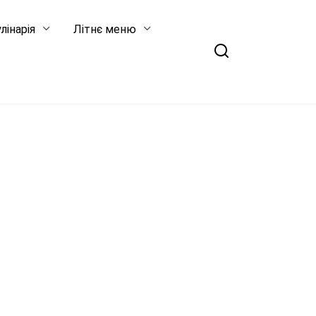
лінарія
Літнє меню