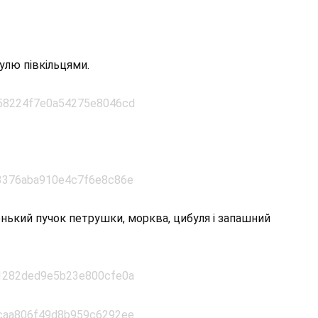
улю півкільцями.
енький пучок петрушки, морква, цибуля і запашний