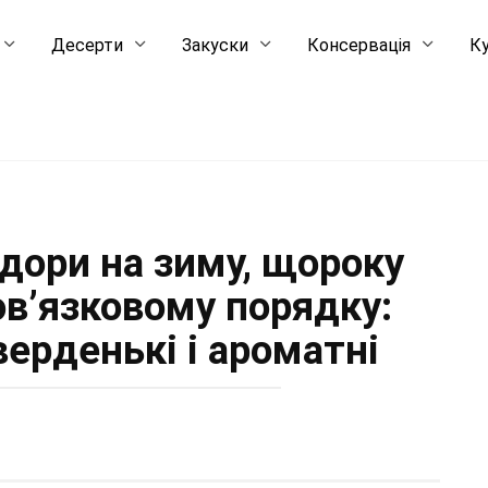
Десерти
Закуски
Консервація
Ку
дори на зиму, щороку
ов’язковому порядку:
верденькі і ароматні