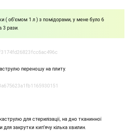
и ( об’ємом 1 л ) з помідорами, у мене було 6
в 3 рази.
Каструлю переношу на плиту.
каструлю для стерилізації, на дно тканинної
для закрутки кип’ячу кілька хвилин.