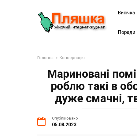
Перейти
до
Випічка
змісту
Поради
Головна
»
Консервація
Мариновані помі
роблю такі в об
дуже смачні, т
Опубліковано
05.08.2023