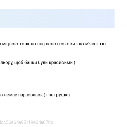
 з міцною тонкою шкіркою і соковитою м’якоттю,
ольору, щоб банки були красивими )
о немає парасольок ) і петрушка