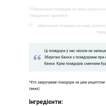
Ці помідори у нас ніколи не залиш
Зберігаю банки з помідорами при к
банки. Крім помідорів смачним буде 
*Хто закручував помідори за цим рецептом 
таких)
Інгредієнти: