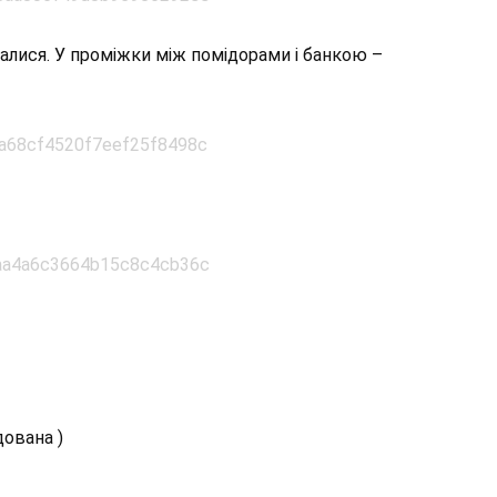
калися. У проміжки між помідорами і банкою –
одована )