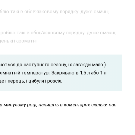
аються до наступного сезону, їх завжди мало )
імнатній температурі. Закриваю в 1,5 л або 1 л
і перець, і цибуля і розсіл.
в минулому році, напишіть в коментарях скільки нас