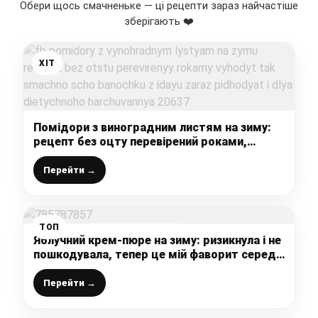
Обери щось смачненьке — ці рецепти зараз найчастіше
зберігають ❤️
ХІТ
Помідори з виноградним листям на зиму:
рецепт без оцту перевірений роками,
виходить так смачно, що баночку з’їдаю
зараз, підходять і для дієтичного
Перейти →
харчування⠀
ТОП
Яблучний крем-пюре на зиму: ризикнула і не
пошкодувала, тепер це мій фаворит серед
закруток із яблук
Перейти →