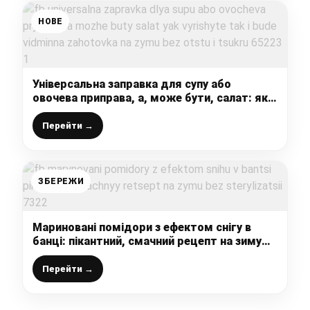
НОВЕ
Універсальна заправка для супу або
овочева приправа, а, може бути, салат: як
вирішите – так і буде, відмінна заготовка
на зиму без оцту і цукру
Перейти →
ЗБЕРЕЖИ
Мариновані помідори з ефектом снігу в
банці: пікантний, смачний рецепт на зиму
без стерилізації
Перейти →