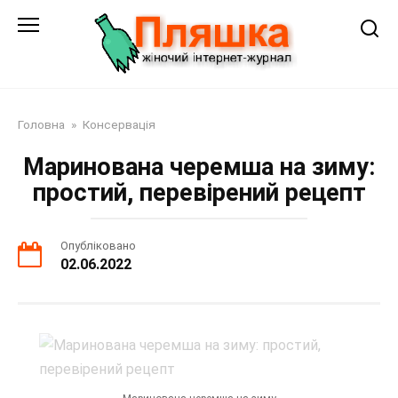
Перейти
до
змісту
Головна
»
Консервація
Маринована черемша на зиму:
простий, перевірений рецепт
Опубліковано
02.06.2022