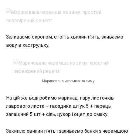
Заливаємо окропом, стоїть хвилин п’ять, зливаємо
воду в каструльку.
Маринована черемша на зиму
На цій же воді робимо маринад, пару листочків
лаврового листа + гвоздики штук 5 + перець
запашний 5 шт + сіль, цукор і оцет до смаку.
Закипіло хвилин п’ять і заливаємо банки з черемшою