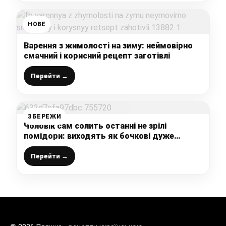
НОВЕ
Варення з жимолості на зиму: неймовірно
смачний і корисний рецепт заготівлі
Перейти →
ЗБЕРЕЖИ
Чоловік сам солить останні не зрілі
помідори: виходять як бочкові дуже
смачні та з гострим перцем – ділюсь
рецептом приготування
Перейти →