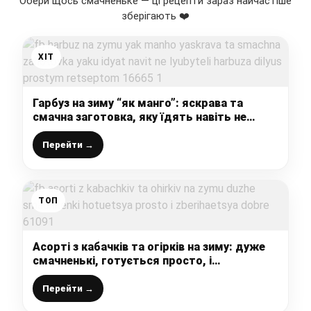
Обери щось смачненьке — ці рецепти зараз найчастіше
зберігають ❤️
ХІТ
Гарбуз на зиму “як манго”: яскрава та
смачна заготовка, яку їдять навіть не
любителі гарбуза, ділюсь простим
рецептом
Перейти →
ТОП
Асорті з кабачків та огірків на зиму: дуже
смачненькі, готується просто, і
зберігається добре
Перейти →