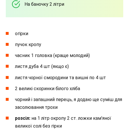
На баночку 2 літри
огірки
пучок кропу
часник 1 головка (краще молодий)
листя дуба 4 шт (якщо є)
листя чорної смородини та вишні по 4 шт
2 великі скоринки білого хліба
чорний і запашний перець, я додаю ще суміш для
засолювання трохи
розсіл:
на 1 літр окропу 2 ст. ложки кам’яної
великої солі без гірки