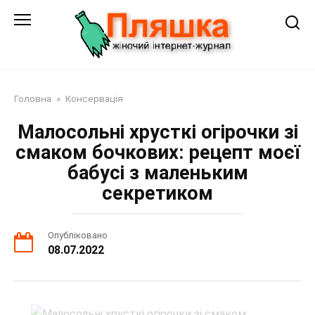
Перейти
до
змісту
Головна
»
Консервація
Малосольні хрусткі огірочки зі
смаком бочкових: рецепт моєї
бабусі з маленьким
секретиком
Опубліковано
08.07.2022