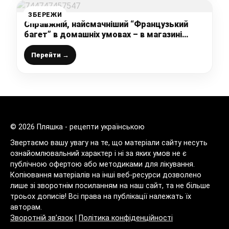
ЗБЕРЕЖИ
Справжній, найсмачніший “Французький
багет” в домашніх умовах – в магазині
давно не купую, ділюсь простим,
перевіреним рецептом
Перейти →
© 2026 Пляшка - рецепти українською
Звертаємо вашу увагу на те, що матеріали сайту несуть
ознайомлювальний характер і ні за яких умов не є
публічною офертою або методиками для лікування.
Копіювання матеріалів на інші веб-ресурси дозволено
лише зі зворотнім посиланням на наш сайт, та не більше
троьох дописів! Всі права на публікації належать їх
авторам.
Зворотній зв’язок
|
Політика конфіденційності