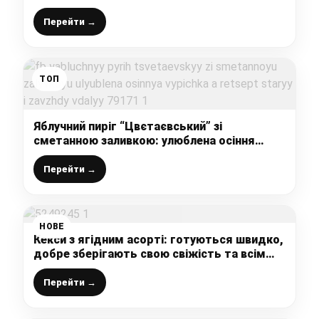
дійсно райську насолоду, торт ароматний і
просто тане в роті
Перейти →
ТОП
Яблучний пиріг “Цвєтаєвський” зі
сметанною заливкою: улюблена осіння
випічка, а рецепт старий і завжди вдалий
Перейти →
НОВЕ
Кекси з ягідним асорті: готуються швидко,
добре зберігають свою свіжість та всім
подобаються
Перейти →