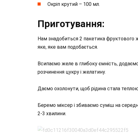
Окріп крутий – 100 мл.
Приготування:
Нам знадобиться 2 пакетика фруктового ж
яке, яке вам подобається.
Всипаємо желе в глибоку ємність, додаємо
розчинення цукру і желатину.
Даємо охолонути, щоб рідина стала теплою
Беремо міксер і збиваємо суміш на середні
2-3 хвилини.