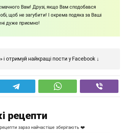
мачного Вам! Друзі, якщо Вам сподобався
бі, щоб не загубити! І окрема подяка за Ваші
ені дуже приємно!
 і отримуй найкращі пости у Facebook ↓
і рецепти
рецепти зараз найчастіше зберігають ❤️