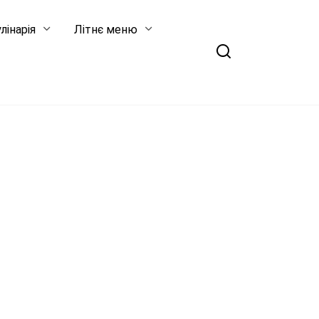
лінарія
Літнє меню