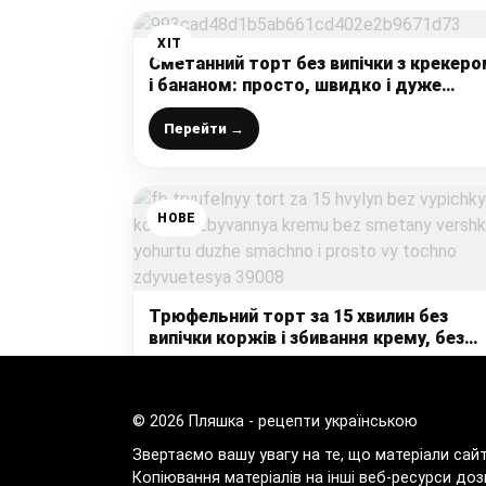
ХІТ
Сметанний торт без випічки з крекер
і бананом: просто, швидко і дуже
смачно, зберігайте рецепт
Перейти →
НОВЕ
Трюфельний торт за 15 хвилин без
випічки коржів і збивання крему, без
сметани, вершків і йогурту. Дуже
смачно і просто ви точно здивуєтеся!
Перейти →
© 2026 Пляшка - рецепти українською
Звертаємо вашу увагу на те, що матеріали сай
Копіювання матеріалів на інші веб-ресурси доз