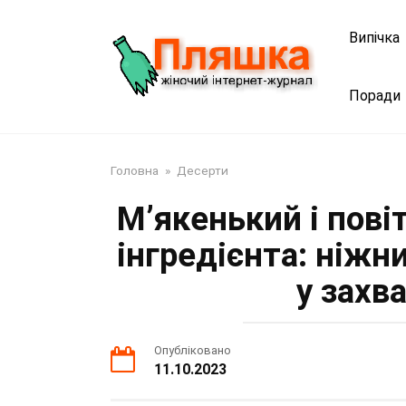
Перейти
до
Випічка
змісту
Поради
Головна
»
Десерти
М’якенький і пові
інгредієнта: ніжни
у захва
Опубліковано
11.10.2023