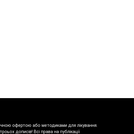
блічною офертою або методиками для лікування.
роьох дописів! Всі права на публікації