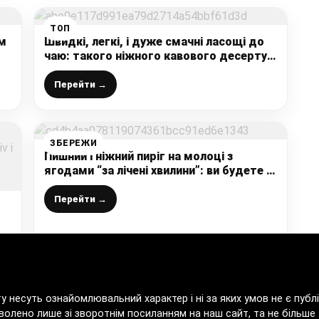
ТОП
ом
Швидкі, легкі, і дуже смачні ласощі до
чаю: такого ніжного кавового десерту я
ще не пробувала, обов’язково готую на
Новорічний стіл
Перейти →
ЗБЕРЕЖИ
Пишний і ніжний пиріг на молоці з
ягодами “за лічені хвилини”: ви будете в
захваті, як просто приготувати і як
смачно виходить
Перейти →
ту несуть ознайомлювальний характер і ні за яких умов не є пу
волено лише зі зворотнім посиланням на наш сайт, та не більше т