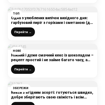
ТОП
Одна з улюблених випічок вихідного дня:
гарбузовий пиріг з горіхами і сметаною (до
чаю, рідні смакують із задоволенням)
Перейти →
НОВЕ
Ніжний і дуже смачний кекс із шоколадом –
рецепт простий і не займе багато часу, а
результат вас потішить
Перейти →
ЗБЕРЕЖИ
Кекси з ягідним асорті: готуються швидко,
добре зберігають свою свіжість і всім
подобаються