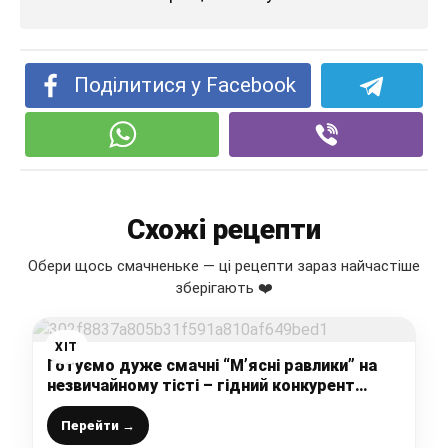
Поділитися у Facebook
Схожі рецепти
Обери щось смачненьке — ці рецепти зараз найчастіше
зберігають ❤️
ХІТ
Готуємо дуже смачні “М’ясні равлики” на
незвичайному тісті – гідний конкурент
чебурекам: рецепт простенький, а з’їдають
миттєво
Перейти →