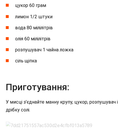
цукор 60 грам
лимон 1/2 штуки
вода 80 мілілітрів
олія 60 мілілітрів
розпушувач 1 чайна ложка
сіль щіпка
Приготування:
У мисці з’єднайте манну крупу, цукор, розпушувач і
дрібку солі.