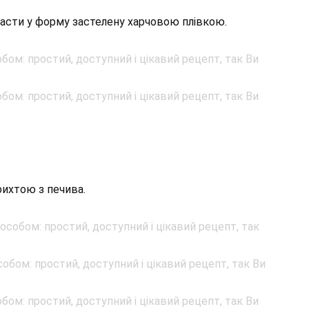
асти у форму застелену харчовою плівкою.
рихтою з печива.