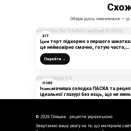
Схож
Обери щось смачненьке — ці 
ХІТ
Цей торт підкорює з першого шматка
це неймовірно смачно, готую часто,
адже це так просто
Перейти →
НОВЕ
Найсмачніша солодка ПАСКА та рецеп
ідеальної глазурі без яєць, що не липне
не кришеться
Перейти →
© 2026 Пляшка - рецепти українською
Звертаємо вашу увагу на те, що матеріали сай