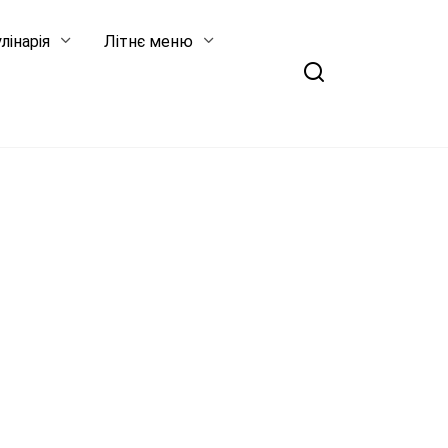
лінарія
Літнє меню