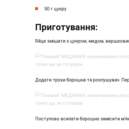
50 г цукру
Приготування:
Яйце змішати з цукром, медом, вершковим 
Додати трохи борошна та розпушувач. Пе
Поступово всипати борошно замісити м’як