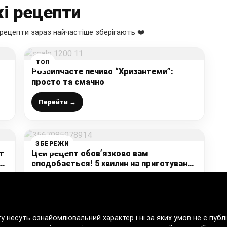
і рецепти
рецепти зараз найчастіше зберігають ❤️
ТОП
:
Розсипчасте печиво “Хризантеми”:
просто та смачно
Перейти →
ЗБЕРЕЖИ
т
Цей рецепт обов’язково вам
 і
сподобається! 5 хвилин на приготування
і смачний салат “Веселка” готовий
Перейти →
ту несуть ознайомлювальний характер і ні за яких умов не є пу