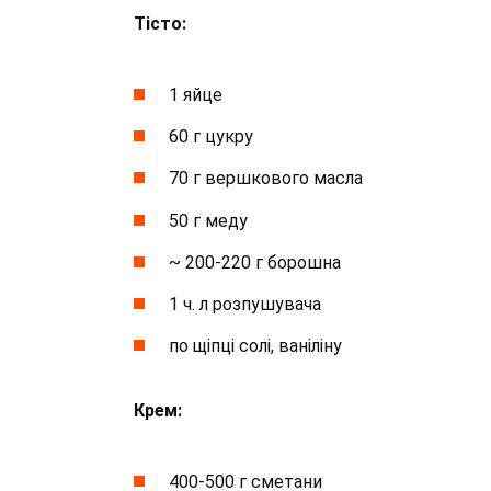
Тісто:
1 яйце
60 г цукру
70 г вершкового масла
50 г меду
~ 200-220 г борошна
1 ч. л розпушувача
по щіпці солі, ваніліну
Крем:
400-500 г сметани