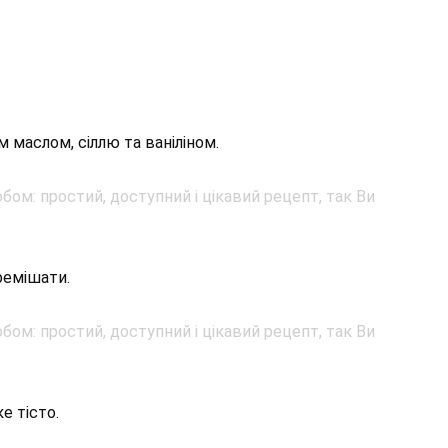
маслом, сіллю та ваніліном.
ремішати.
е тісто.