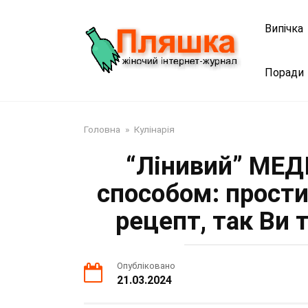
Перейти
до
Випічка
змісту
Поради
Головна
»
Кулінарія
“Лінивий” МЕД
способом: прости
рецепт, так Ви 
Опубліковано
21.03.2024