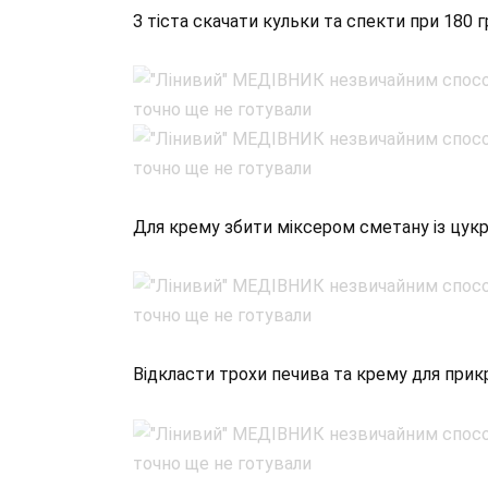
З тіста скачати кульки та спекти при 180 г
Для крему збити міксером сметану із цук
Відкласти трохи печива та крему для прик