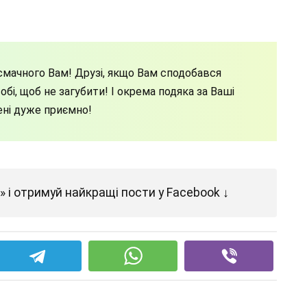
мачного Вам! Друзі, якщо Вам сподобався
бі, щоб не загубити! І окрема подяка за Ваші
ені дуже приємно!
 і отримуй найкращі пости у Facebook ↓