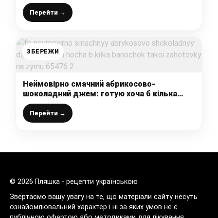
сервірую стіл – смачно і красиво
Перейти →
ЗБЕРЕЖИ
Неймовірно смачний абрикосово-
шоколадний джем: готую хоча б кілька
баночок такої заготовки на зиму
Перейти →
© 2026 Пляшка - рецепти українською
Звертаємо вашу увагу на те, що матеріали сайту несуть
ознайомлювальний характер і ні за яких умов не є
публічною офертою або методиками для лікування.