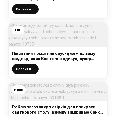
огірочків
Перейти →
ТОП
Пікантний томатний соус-джем на зиму:
шедевр, який Вас точно здивує, супер
рецепт, запевняю, що будете готувати так
завжди і багато
Перейти →
НОВЕ
Роблю заготовку з огірків для прикраси
святкового столу: взимку відкриваю банку і