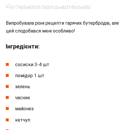
Випробувала різні рецепти гарячих бутербродів, але
цей сподобався мені особливо!
Інгредієнти:
сосиски 3-4 шт
помідор 1 шт
зелень
часник
майонез
кетчуп