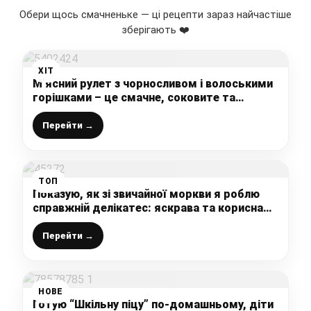
Обери щось смачненьке — ці рецепти зараз найчастіше
зберігають ❤️
ХІТ
М’ясний рулет з чорносливом і волоськими
горішками – це смачне, соковите та
ароматне м’ясо, як у гарячому, так і
холодному вигляді
Перейти →
ТОП
Показую, як зі звичайної моркви я роблю
справжній делікатес: яскрава та корисна
закуска до святкового столу із простих
інгредієнтів
Перейти →
НОВЕ
Готую “Шкільну піцу” по-домашньому, діти