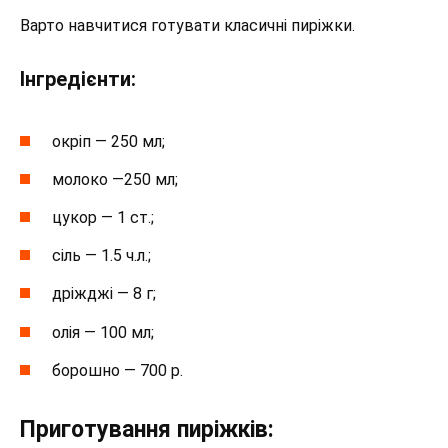
Варто навчитися готувати класичні пиріжки.
Інгредієнти:
окріп — 250 мл;
молоко —250 мл;
цукор — 1 ст.;
сіль — 1.5 ч.л.;
дріжджі — 8 г;
олія — 100 мл;
борошно — 700 р.
Приготування пиріжків: