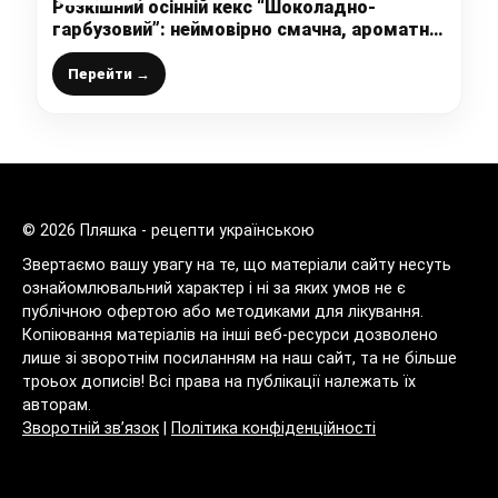
Розкішний осінній кекс “Шоколадно-
гарбузовий”: неймовірно смачна, ароматна,
повітряна випічка для затишного
домашнього чаювання
Перейти →
© 2026 Пляшка - рецепти українською
Звертаємо вашу увагу на те, що матеріали сайту несуть
ознайомлювальний характер і ні за яких умов не є
публічною офертою або методиками для лікування.
Копіювання матеріалів на інші веб-ресурси дозволено
лише зі зворотнім посиланням на наш сайт, та не більше
троьох дописів! Всі права на публікації належать їх
авторам.
Зворотній зв’язок
|
Політика конфіденційності