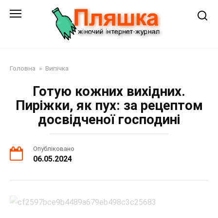
Перейти
до
змісту
Головна
»
Випічка
Готую кожних вихідних.
Пиріжки, як пух: за рецептом
досвідченої господині
Опубліковано
06.05.2024