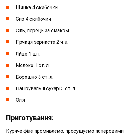
Шинка 4 скибочки
Сир 4 скибочки
Сіль, перець за смаком
Гірчиця зерниста 2 ч. л.
Яйце 1 шт.
Молоко 1 ст. л.
Борошно 3 ст. л.
Панірувальні сухарі 5 ст. л.
Олія
Приготування:
Куряче філе промиваємо, просушуємо паперовими