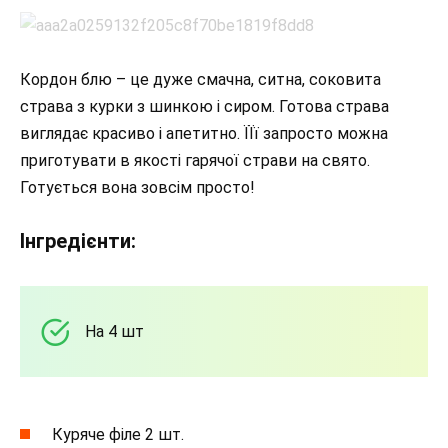
Кордон блю – це дуже смачна, ситна, соковита
страва з курки з шинкою і сиром. Готова страва
виглядає красиво і апетитно. ЇЇї запросто можна
приготувати в якості гарячої страви на свято.
Готується вона зовсім просто!
Інгредієнти:
На 4 шт
Куряче філе 2 шт.