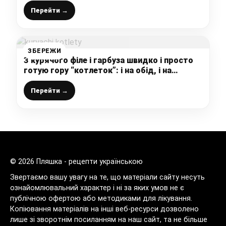
швидку руку!
Перейти →
ЗБЕРЕЖИ
З курячого філе і гарбуза швидко і просто
готую гору “котлеток”: і на обід, і на
вечерю і на бутерброд (без м’ясорубки і
подрібнювача)
Перейти →
© 2026 Пляшка - рецепти українською
Звертаємо вашу увагу на те, що матеріали сайту несуть
ознайомлювальний характер і ні за яких умов не є
публічною офертою або методиками для лікування.
Копіювання матеріалів на інші веб-ресурси дозволено
лише зі зворотнім посиланням на наш сайт, та не більше