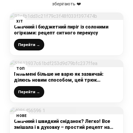
зберігають ❤️
ХІТ
Смачний і бюджетний пиріг із солоними
огірками: рецепт ситного перекусу
Перейти →
ТОП
Пельмені більше не варю як зазвичай:
ділюсь новим способом, цей трюк
підкорив мільйони господинь
Перейти →
НОВЕ
Смачний і швидкий сніданок? Легко! Все
змішала і в духовку – простий рецепт на