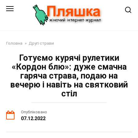
Перейти
до
змісту
Головна
»
Другі страви
Готуємо курячі рулетики
«Кордон блю»: дуже смачна
гаряча страва, подаю на
вечерю і навіть на святковий
стіл
Опубліковано
07.12.2022