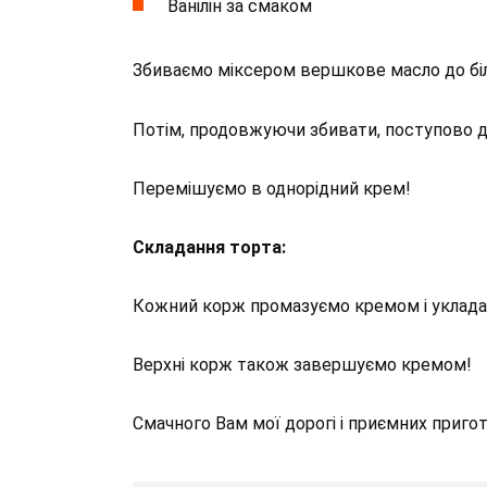
Ванілін за смаком
Збиваємо міксером вершкове масло до біл
Потім, продовжуючи збивати, поступово до
Перемішуємо в однорідний крем!
Складання торта:
Кожний корж промазуємо кремом і укладає
Верхні корж також завершуємо кремом!
Смачного Вам мої дорогі і приємних приго