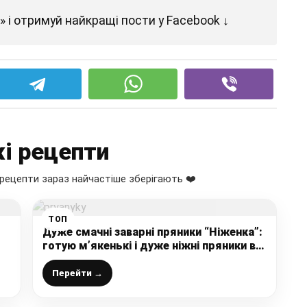
 і отримуй найкращі пости у Facebook ↓
і рецепти
рецепти зараз найчастіше зберігають ❤️
ТОП
Дуже смачні заварні пряники “Ніженка”:
готую м’якенькі і дуже ніжні пряники в
білковій глазурі для домашнього
чаювання
Перейти →