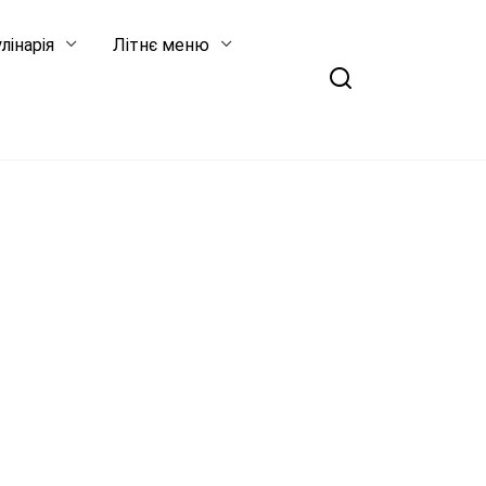
лінарія
Літнє меню