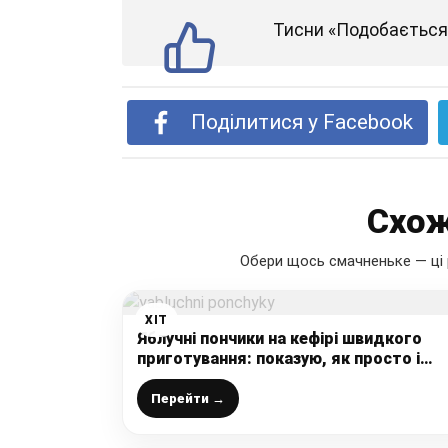
Тисни «Подобається»
Поділитися у Facebook
Схож
Обери щось смачненьке — ці 
ХІТ
Яблучні пончики на кефірі швидкого
приготування: показую, як просто і
легко приготувати смакоту до чаю за
лічені хвилини
Перейти →