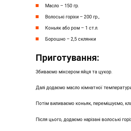
Масло – 150 гр.
Волоські горіхи – 200 гр.,
Коньяк або ром – 1 ст.л.
Борошно – 2,5 склянки
Приготування:
Збиваємо міксером яйця та цукор.
Далі додаємо масло кімнатної температури
Потім виливаємо коньяк, перемішуємо, кл
Після цього, додаємо нарізані волоські гор