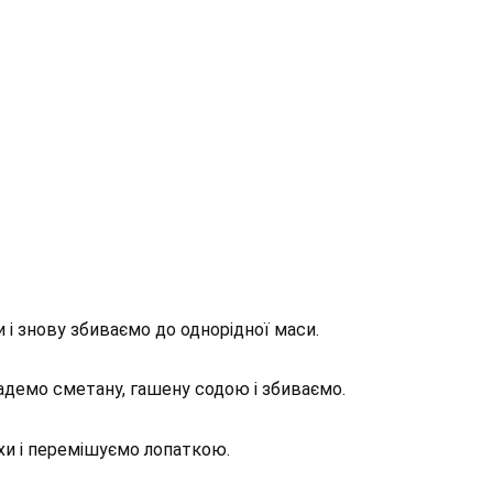
 і знову збиваємо до однорідної маси.
адемо сметану, гашену содою і збиваємо.
іхи і перемішуємо лопаткою.