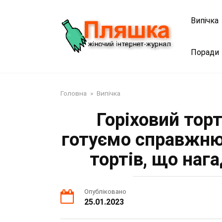
Перейти
до
Випічка
змісту
Поради
Головна
»
Випічка
Горіховий торт
готуємо справжню 
тортів, що наг
Опубліковано
25.01.2023