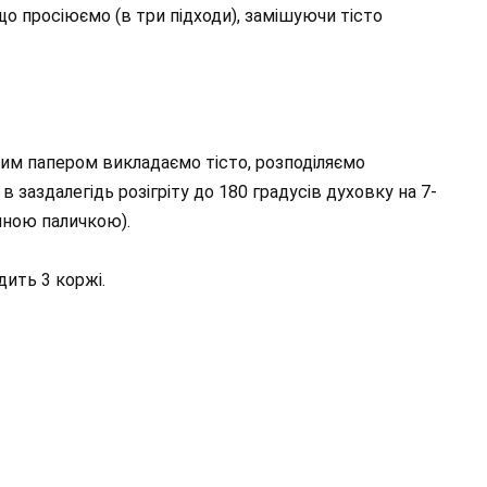
о просіюємо (в три підходи), замішуючи тісто
тним папером викладаємо тісто, розподіляємо
 заздалегідь розігріту до 180 градусів духовку на 7-
яною паличкою).
дить 3 коржі.