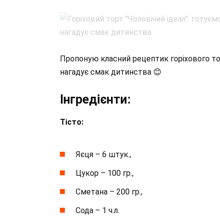
Пропоную класний рецептик горіхового торт
нагадує смак дитинства 😊
Інгредієнти:
Тісто:
Яєця – 6 штук.,
Цукор – 100 гр.,
Сметана – 200 гр.,
Сода – 1 ч.л.