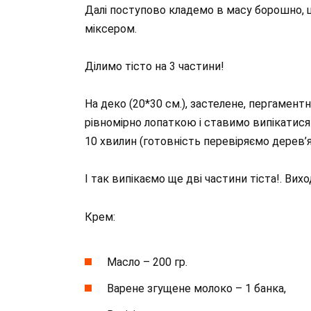
Далі поступово кладемо в масу борошно, щ
міксером.
Ділимо тісто на 3 частини!
На деко (20*30 см.), застелене, пергамен
рівномірно лопаткою і ставимо випікатися в
10 хвилин (готовність перевіряємо дерев’
І так випікаємо ще дві частини тіста!. Вихо
Крем:
Масло – 200 гр.
Варене згущене молоко – 1 банка,