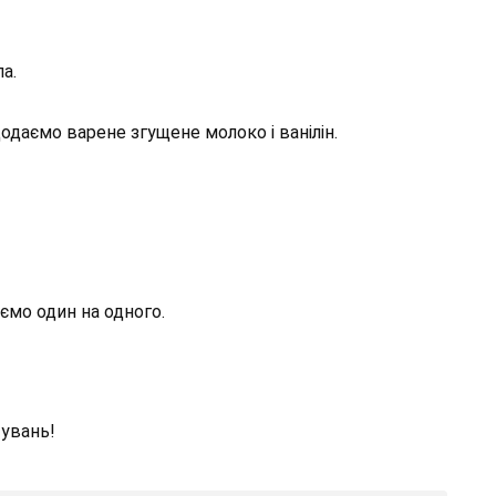
а.
даємо варене згущене молоко і ванілін.
мо один на одного.
тувань!