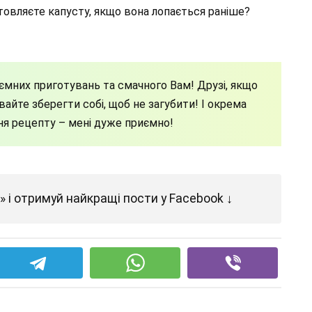
овляєте капусту, якщо вона лопається раніше?
ємних приготувань та смачного Вам! Друзі, якщо
айте зберегти собі, щоб не загубити! І окрема
ння рецепту – мені дуже приємно!
 і отримуй найкращі пости у Facebook ↓