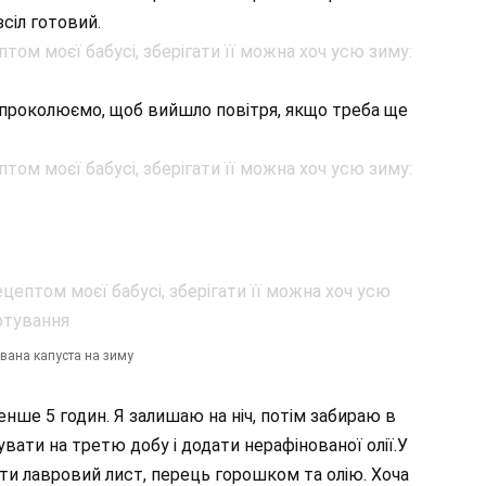
сіл готовий.
і проколюємо, щоб вийшло повітря, якщо треба ще
вана капуста на зиму
нше 5 годин. Я залишаю на ніч, потім забираю в
вати на третю добу і додати нерафінованої олії.У
ти лавровий лист, перець горошком та олію. Хоча