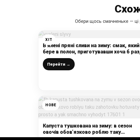
Схож
Обери щось смачненьке — ці 
ХІТ
В’ялені пряні сливи на зиму: смак, який
бере в полон, приготувавши хоча б раз
так готуватимете щороку
Перейти →
НОВЕ
Капуста тушкована на зиму: в сезон
овочів обов’язково роблю таку
заготовку, готувати просто, а як