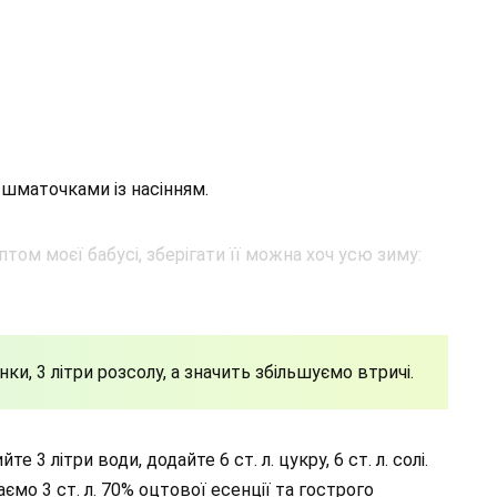
 шматочками із насінням.
нки, 3 літри розсолу, а значить збільшуємо втричі.
е 3 літри води, додайте 6 ст. л. цукру, 6 ст. л. солі.
ємо 3 ст. л. 70% оцтової есенції та гострого