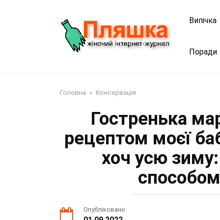
Перейти
до
Випічка
змісту
Поради
Головна
»
Консервація
Гостренька ма
рецептом моєї баб
хоч усю зиму
способом
Опубліковано
01.09.2022