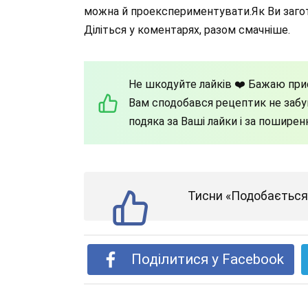
можна й проекспериментувати.Як Ви загот
Діліться у коментарях, разом смачніше.
Не шкодуйте лайків ❤️ Бажаю при
Вам сподобався рецептик не забув
подяка за Ваші лайки і за пошире
Тисни «Подобається»
Поділитися у Facebook