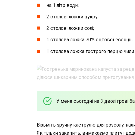
на 1 літр води;
2 столові ложки цукру;
2 столові ложки солі;
1 столова ложка 70% оцтової есенції;
1 столова ложка гострого перцю чили
У мене сьогодні на 3 дволітрові ба
Візьміть зручну каструлю для розсолу, налийт
Як тільки закипить, вимикаємо плиту і дода