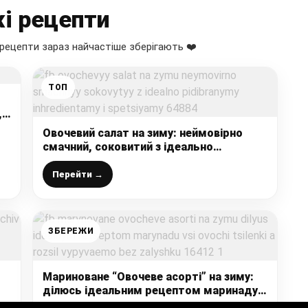
і рецепти
рецепти зараз найчастіше зберігають ❤️
ТОП
,
Овочевий салат на зиму: неймовірно
смачний, соковитий з ідеально
підібраними інгредієнтами і спеціями
Перейти →
ЗБЕРЕЖИ
Мариноване “Овочеве асорті” на зиму:
ділюсь ідеальним рецептом маринаду,
всі овочі ціленькі, а розсіл випиваємо