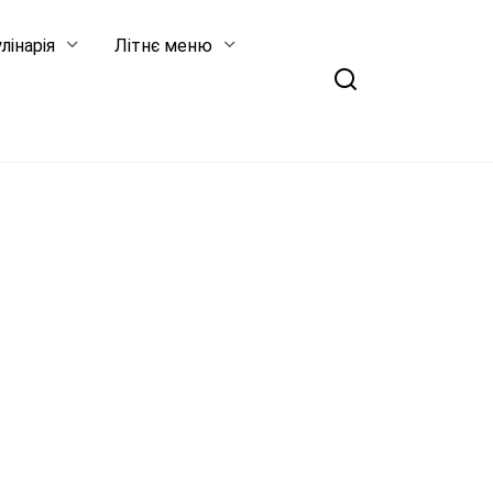
лінарія
Літнє меню