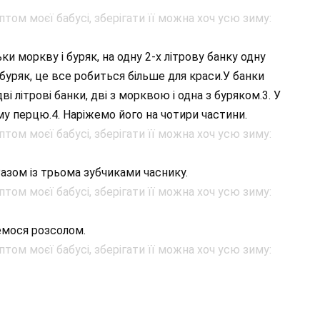
ки моркву і буряк, на одну 2-х літрову банку одну
буряк, це все робиться більше для краси.У банки
 літрові банки, дві з морквою і одна з буряком.3. У
у перцю.4. Наріжемо його на чотири частини.
азом із трьома зубчиками часнику.
емося розсолом.