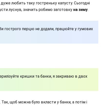
к дуже любить таку гостреньку капусту. Сьогодні
усти луснув, значить робимо заготовку
на зиму
.
б Ви гострого перцю не додали, працюйте у гумових
ерилізуйте кришки та банки, я закриваю в двох
 Так, щоб можна було вкласти у банки, а потім і