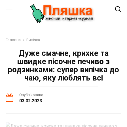
Перейти
до
змісту
Головна
»
Випічка
Дуже смачне, крихке та
швидке пісочне печиво з
родзинками: супер випічка до
чаю, яку люблять всі
Опубліковано
03.02.2023