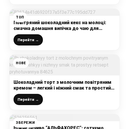
ТОП
Повітряний шоколадний кекс на молоці:
смачна домашня випічка до чаю для
любителів шоколадного смаку
Перейти →
НОВЕ
Шоколадний торт з молочним повітряним
кремом – легкий і ніжний смак та простий
рецепт приготування
Перейти →
ЗБЕРЕЖИ
Ніжне печиво “АЛЬФАХОРЕС”: готуємо