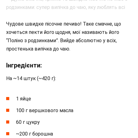
Чудове швидке пісочне печиво! Таке смачне, що
хочеться пекти його щодня, мої називають його
“Поліно з родзинками”. Вийде абсолютно у всіх,
простенька випічка до чаю.
Інгредієнти:
На ~14 штук (~420 г):
1 яйце
100 г вершкового масла
60 г цукру
~200 г борошна