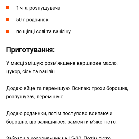
1 ч. л. розпушувача
50 г родзинок
по щіпці солі та ваніліну
Приготування:
У мисці змішую розм’якшене вершкове масло,
цукор, сіль та ванілін.
Додаю яйце та перемішую. Всипаю трохи борошна,
розпушувач, перемішую.
Додаю родзинки, потім поступово всипаючи
борошно, що залишилося, замісити м’яке тісто.
Забрати в холодильник на 15-20. Потім тісто