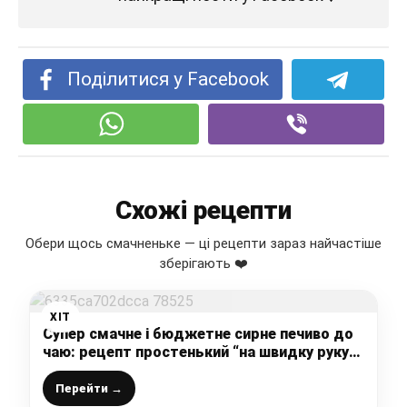
Поділитися у Facebook
Схожі рецепти
Обери щось смачненьке — ці рецепти зараз найчастіше
зберігають ❤️
ХІТ
Супер смачне і бюджетне сирне печиво до
чаю: рецепт простенький “на швидку руку”,
і гора смакоти вже на столі
Перейти →