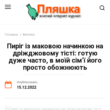
Перейти
до
змісту
Головна
»
Випічка
Пиріг із маковою начинкою на
дріжджовому тісті: готую
дуже часто, в моїй сім’ї його
просто обожнюють
Опубліковано
15.12.2022