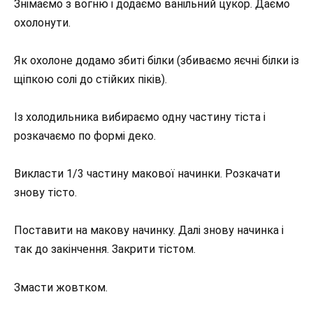
Знімаємо з вогню і додаємо ванільний цукор. Даємо
охолонути.
Як охолоне додамо збиті білки (збиваємо яєчні білки із
щіпкою солі до стійких піків).
Із холодильника вибираємо одну частину тіста і
розкачаємо по формі деко.
Викласти 1/3 частину макової начинки. Розкачати
знову тісто.
Поставити на макову начинку. Далі знову начинка і
так до закінчення. Закрити тістом.
Змасти жовтком.