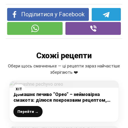
Поділитися у Facebook
Схожі рецепти
Обери щось смачненьке — ці рецепти зараз найчастіше
зберігають ❤️
ХІТ
Домашнє печиво “Орео” – неймовірна
смакота: ділюся покроковим рецептом,
ваші дітки проситимуть готувати їх щодня
Перейти →