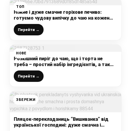
ТОП
Ніжне і дуже смачне горіхове печиво:
готуємо чудову випічку до чаю на кожен
день лише із 3 інгредієнтів
Перейти →
НОВЕ
Розкішний пиріг до чаю, що і торта не
треба – простий набір інгредієнтів, а так
красиво та смачно
Перейти →
ЗБЕРЕЖИ
Пляцок-перекладаниць “Вишиванка” від
української господині: дуже смачна і
проста домашня випічка з повидлом і