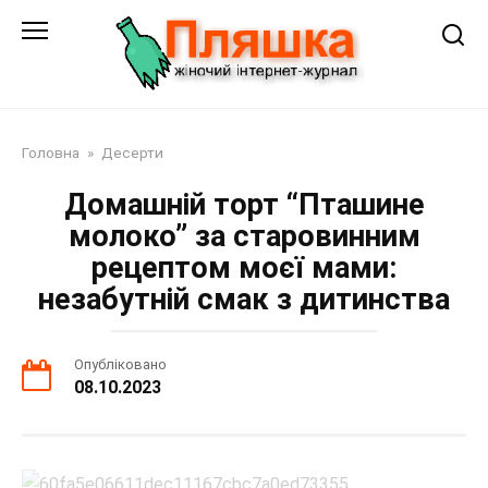
Перейти
до
змісту
Головна
»
Десерти
Домашній торт “Пташине
молоко” за старовинним
рецептом моєї мами:
незабутній смак з дитинства
Опубліковано
08.10.2023