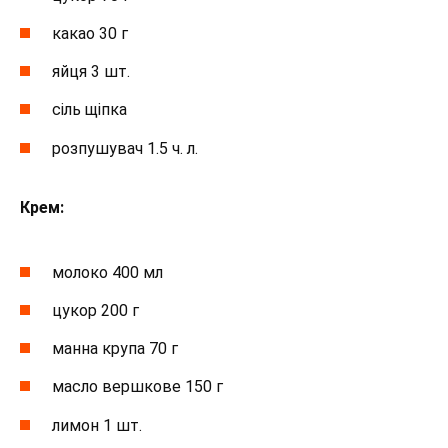
какао 30 г
яйця 3 шт.
сіль щіпка
розпушувач 1.5 ч. л.
Крем:
молоко 400 мл
цукор 200 г
манна крупа 70 г
масло вершкове 150 г
лимон 1 шт.