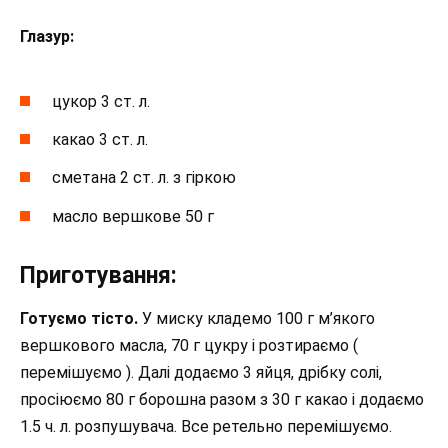
Глазур:
цукор 3 ст. л.
какао 3 ст. л.
сметана 2 ст. л. з гіркою
масло вершкове 50 г
Приготування:
Готуємо тісто.
У миску кладемо 100 г м’якого
вершкового масла, 70 г цукру і розтираємо (
перемішуємо ). Далі додаємо 3 яйця, дрібку солі,
просіюємо 80 г борошна разом з 30 г какао і додаємо
1.5 ч. л. розпушувача. Все ретельно перемішуємо.