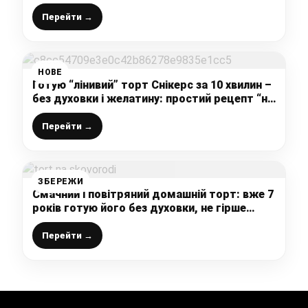
ніжних і дуже вдалих смаки – шоколадний,
вершковий і ягідний
Перейти →
НОВЕ
Готую “лінивий” торт Снікерс за 10 хвилин –
без духовки і желатину: простий рецепт “на
швидку руку”
Перейти →
ЗБЕРЕЖИ
Смачний і повітряний домашній торт: вже 7
років готую його без духовки, не гірше
медівника виходить
Перейти →