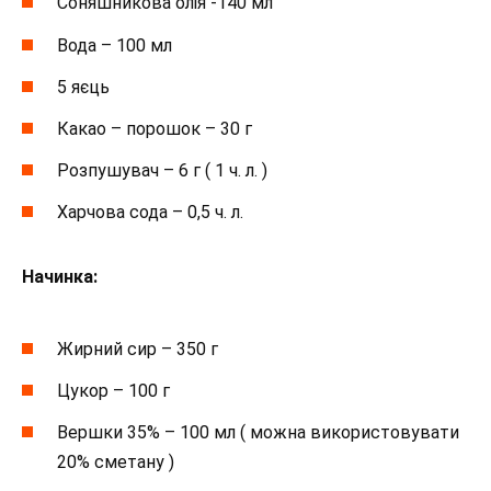
Соняшникова олія -140 мл
Вода – 100 мл
5 яєць
Какао – порошок – 30 г
Розпушувач – 6 г ( 1 ч. л. )
Харчова сода – 0,5 ч. л.
Начинка:
Жирний сир – 350 г
Цукор – 100 г
Вершки 35% – 100 мл ( можна використовувати
20% сметану )