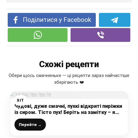
Поділитися у Facebook
Схожі рецепти
Обери щось смачненьке — ці рецепти зараз найчастіше
зберігають ❤️
ХІТ
Чудові, дуже смачні, пухкі відкриті пиріжки
із сиром. Тісто пух! Беріть на замітку – я
поганого не раджу!
Перейти →