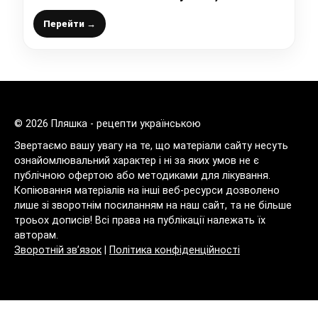
яблуком, хоч із картоплею, ділюсь гарним,
перевіреним рецептом
Перейти →
© 2026 Пляшка - рецепти українською
Звертаємо вашу увагу на те, що матеріали сайту несуть
ознайомлювальний характер і ні за яких умов не є
публічною офертою або методиками для лікування.
Копіювання матеріалів на інші веб-ресурси дозволено
лише зі зворотнім посиланням на наш сайт, та не більше
троьох дописів! Всі права на публікації належать їх
авторам.
Зворотній зв’язок
|
Політика конфіденційності