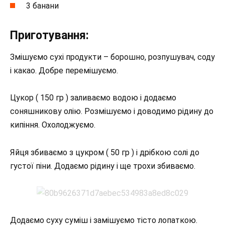
3 банани
Приготування:
Змішуємо сухі продукти – борошно, розпушувач, соду
і какао. Добре перемішуємо.
Цукор ( 150 гр ) заливаємо водою і додаємо
соняшникову олію. Розмішуємо і доводимо рідину до
кипіння. Охолоджуємо.
Яйця збиваємо з цукром ( 50 гр ) і дрібкою солі до
густої піни. Додаємо рідину і ще трохи збиваємо.
Додаємо суху суміш і замішуємо тісто лопаткою.