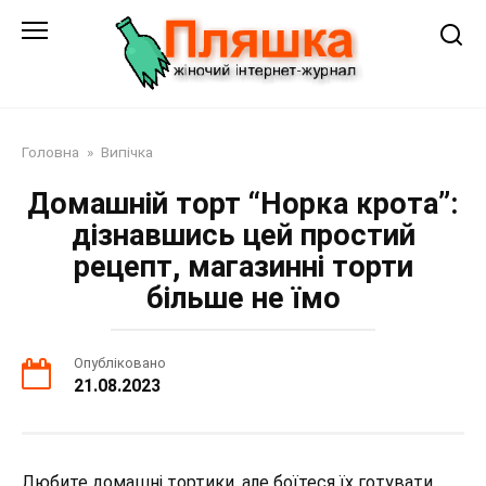
Перейти
до
змісту
Головна
»
Випічка
Домашній торт “Норка крота”:
дізнавшись цей простий
рецепт, магазинні торти
більше не їмо
Опубліковано
21.08.2023
Любите домашні тортики, але боїтеся їх готувати