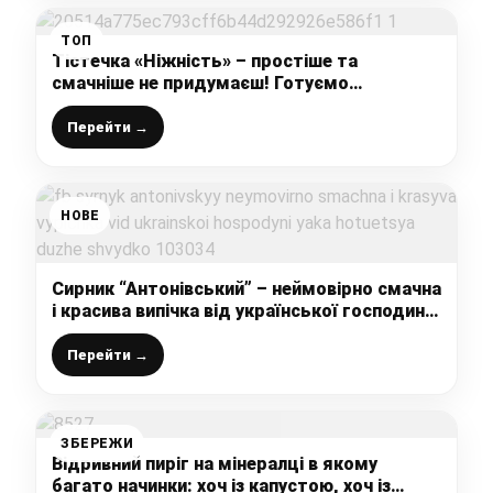
ТОП
Тістечка «Ніжність» – простіше та
смачніше не придумаєш! Готуємо
бісквітний десерт з вишневою начинкою і
ніжним кремом
Перейти →
НОВЕ
Сирник “Антонівський” – неймовірно смачна
і красива випічка від української господині,
яка готується дуже швидко
Перейти →
ЗБЕРЕЖИ
Відривний пиріг на мінералці в якому
багато начинки: хоч із капустою, хоч із