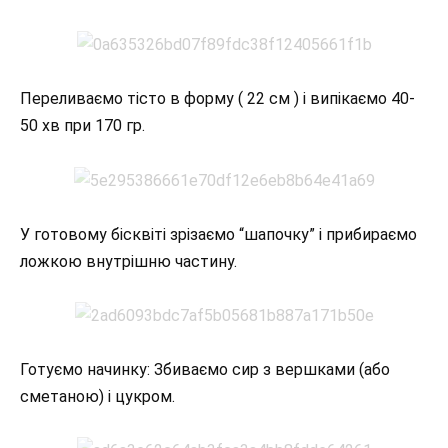
Переливаємо тісто в форму ( 22 см ) і випікаємо 40-
50 хв при 170 гр.
У готовому бісквіті зрізаємо “шапочку” і прибираємо
ложкою внутрішню частину.
Готуємо начинку: Збиваємо сир з вершками (або
сметаною) і цукром.