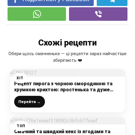
Схожі рецепти
Обери щось смачненьке — ці рецепти зараз найчастіше
зберігають ❤️
ХІТ
Рецепт пирога з чорною смородиною та
хрумкою крихтою: простенька та дуже
смачна випічка до чаю
Перейти →
ТОП
Смачний та швидкий кекс із ягодами та