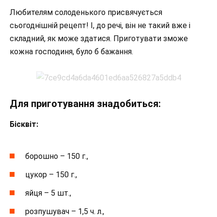
Любителям солоденького присвячується
сьогоднішній рецепт! І, до речі, він не такий вже і
складний, як може здатися. Приготувати зможе
кожна господиня, було б бажання.
Для приготування знадобиться:
Бісквіт:
борошно – 150 г.,
цукор – 150 г.,
яйця – 5 шт.,
розпушувач – 1,5 ч. л.,