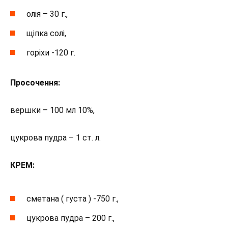
олія – 30 г.,
щіпка солі,
горіхи -120 г.
Просочення:
вершки – 100 мл 10%,
цукрова пудра – 1 ст. л.
КРЕМ:
сметана ( густа ) -750 г.,
цукрова пудра – 200 г.,