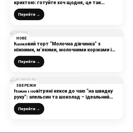
крихтою: готуйте хоч щодня, це так
просто і легко, змішала і в духовку
Перейти →
НОВЕ
Казковий торт “Молочна дівчинка” з
ніжними, м’якими, молочними коржами і
ароматним малиновим кремом – це
неймовірна смакота
Перейти →
ЗБЕРЕЖИ
Ніжні і повітряні кекси до чаю “на швидку
руку”: апельсин та шоколад – ідеальний
дует у випічці
Перейти →