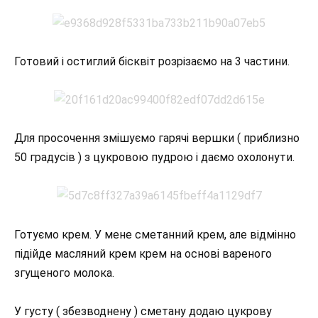
Готовий і остиглий бісквіт розрізаємо на 3 частини.
Для просочення змішуємо гарячі вершки ( приблизно
50 градусів ) з цукровою пудрою і даємо охолонути.
Готуємо крем. У мене сметанний крем, але відмінно
підійде масляний крем крем на основі вареного
згущеного молока.
У густу ( збезводнену ) сметану додаю цукрову