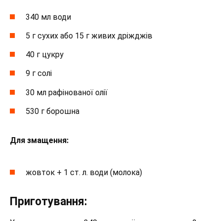
340 мл води
5 г сухих або 15 г живих дріжджів
40 г цукру
9 г солі
30 мл рафінованої олії
530 г борошна
Для змащення:
жовток + 1 ст. л. води (молока)
Приготування: