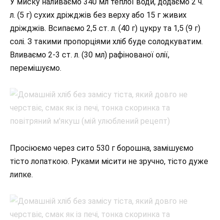
У миску наливаємо 340 мл теплої води, додаємо 2 ч.
л. (5 г) сухих дріжджів без верху або 15 г живих
дріжджів. Всипаємо 2,5 ст. л. (40 г) цукру та 1,5 (9 г)
солі. З такими пропорціями хліб буде солодкуватим.
Вливаємо 2-3 ст. л. (30 мл) рафінованої олії,
перемішуємо.
Просіюємо через сито 530 г борошна, замішуємо
тісто лопаткою. Руками місити не зручно, тісто дуже
липке.