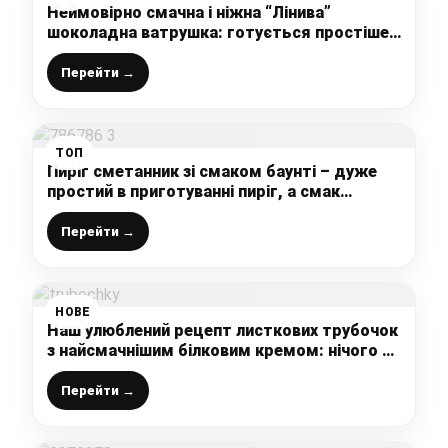
Неймовірно смачна і ніжна “Лінива”
шоколадна ватрушка: готується простіше-
простого, все змішала і в духовку, начинка і
тісто самі поділяються на шари
Перейти →
ТОП
Пиріг сметанник зі смаком баунті – дуже
простий в приготуванні пиріг, а смак
просто на вищому рівні (пісочний корж і
кремова начинка)
Перейти →
НОВЕ
Наш улюблений рецепт листкових трубочок
з найсмачнішим білковим кремом: нічого не
зможе замінити їх смак, улюблена випічка з
дитинства
Перейти →