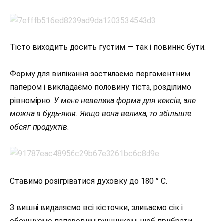
Тісто виходить досить густим — так і повинно бути.
Форму для випікання застилаємо пергаментним
папером і викладаємо половину тіста, розділимо
рівномірно.
У мене невелика форма для кексів, але
можна в будь-якій. Якщо вона велика, то збільште
обсяг продуктів
.
Ставимо розігріватися духовку до 180 ° C.
З вишні видаляємо всі кісточки, зливаємо сік і
обсушуємо паперовим рушником, щоб прибрати