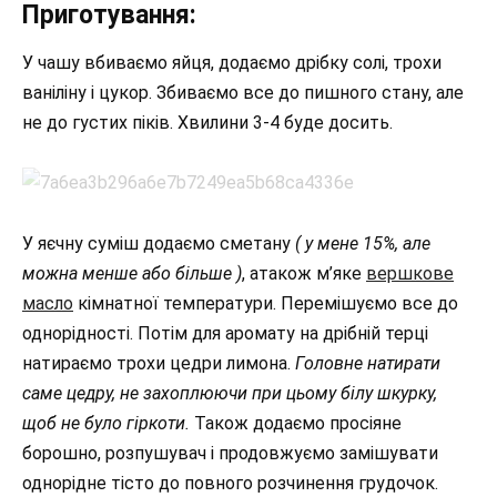
Приготування:
У чашу вбиваємо яйця, додаємо дрібку солі, трохи
ваніліну і цукор. Збиваємо все до пишного стану, але
не до густих піків. Хвилини 3-4 буде досить.
У яєчну суміш додаємо сметану
( у мене 15%, але
можна менше або більше )
, атакож м’яке
вершкове
масло
кімнатної температури. Перемішуємо все до
однорідності. Потім для аромату на дрібній терці
натираємо трохи цедри лимона.
Головне натирати
саме цедру, не захоплюючи при цьому білу шкурку,
щоб не було гіркоти.
Також додаємо просіяне
борошно, розпушувач і продовжуємо замішувати
однорідне тісто до повного розчинення грудочок.