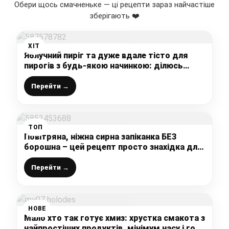
Обери щось смачненьке — ці рецепти зараз найчастіше
зберігають ❤️
ХІТ
Яблучний пиріг та дуже вдале тісто для
пирогів з будь-якою начинкою: ділюсь
покроковим рецептом ніжної і смачної
випічки до чаю
Перейти →
ТОП
Повітряна, ніжна сирна запіканка БЕЗ
борошна – цей рецепт просто знахідка для
мене!
Перейти →
НОВЕ
Мало хто так готує хмиз: хрустка смакота з
найпростіших продуктів, мінімум часу і гора