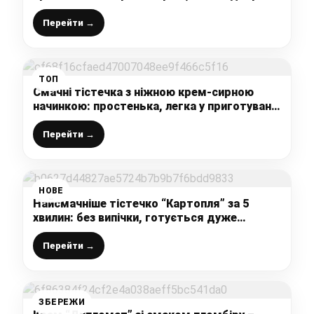
всіх своїм смаком
Перейти →
ТОП
Смачні тістечка з ніжною крем-сирною
начинкою: простенька, легка у приготуванні
випічка до чаю, яку з’їдають миттєво
Перейти →
НОВЕ
Найсмачніше тістечко “Картопля” за 5
хвилин: без випічки, готується дуже
швидко (ділюсь найпростішим рецептом)
Перейти →
ЗБЕРЕЖИ