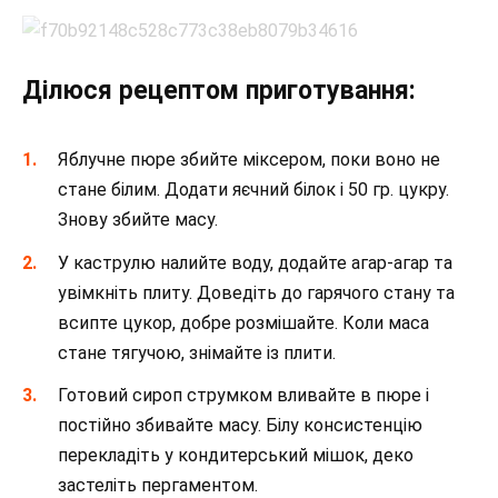
Ділюся рецептом приготування:
Яблучне пюре збийте міксером, поки воно не
стане білим. Додати яєчний білок і 50 гр. цукру.
Знову збийте масу.
У каструлю налийте воду, додайте агар-агар та
увімкніть плиту. Доведіть до гарячого стану та
всипте цукор, добре розмішайте. Коли маса
стане тягучою, знімайте із плити.
Готовий сироп струмком вливайте в пюре і
постійно збивайте масу. Білу консистенцію
перекладіть у кондитерський мішок, деко
застеліть пергаментом.