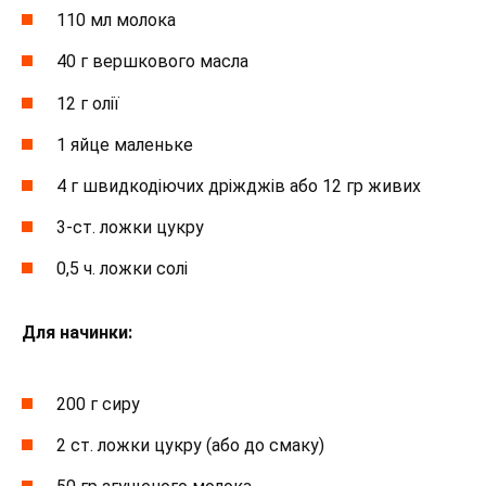
110 мл молока
40 г вершкового масла
12 г олії
1 яйце маленьке
4 г швидкодіючих дріжджів або 12 гр живих
3-ст. ложки цукру
0,5 ч. ложки солі
Для начинки:
200 г сиру
2 ст. ложки цукру (або до смаку)