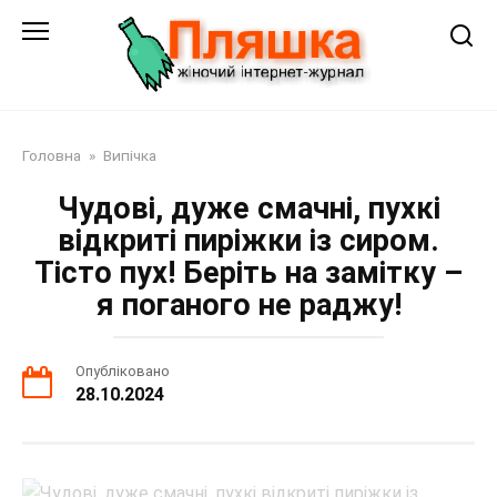
Перейти
до
змісту
Головна
»
Випічка
Чудові, дуже смачні, пухкі
відкриті пиріжки із сиром.
Тісто пух! Беріть на замітку –
я поганого не раджу!
Опубліковано
28.10.2024