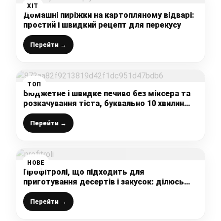
ХІТ
Домашні пиріжки на картопляному відварі:
простий і швидкий рецепт для перекусу
Перейти →
ТОП
Бюджетне і швидке печиво без міксера та
розкачування тіста, буквально 10 хвилин
вашого часу і випічка до чаю готова
Перейти →
НОВЕ
Профітролі, що підходить для
приготування десертів і закусок: ділюсь
вдалим покроковим рецептом смачної
випічки
Перейти →