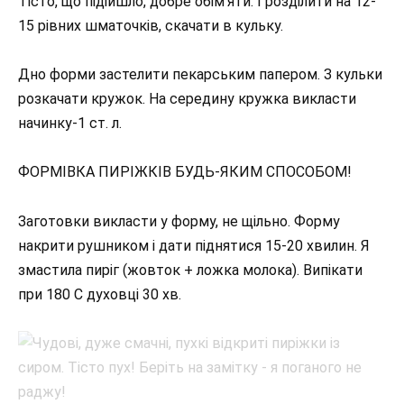
Тісто, що підійшло, добре обім’яти. І розділити на 12-
15 рівних шматочків, скачати в кульку.
Дно форми застелити пекарським папером. З кульки
розкачати кружок. На середину кружка викласти
начинку-1 ст. л.
ФОРМІВКА ПИРІЖКІВ БУДЬ-ЯКИМ СПОСОБОМ!
Заготовки викласти у форму, не щільно. Форму
накрити рушником і дати піднятися 15-20 хвилин. Я
змастила пиріг (жовток + ложка молока). Випікати
при 180 С духовці 30 хв.