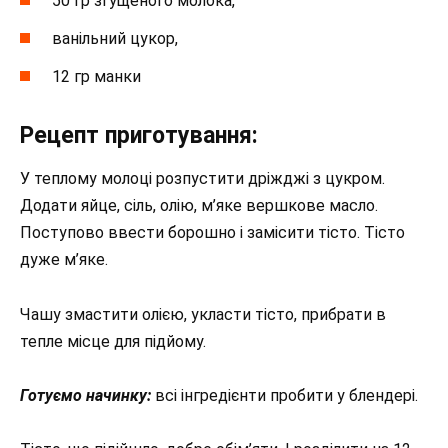
50 гр згущеного молока,
ванільний цукор,
12 гр манки
Рецепт приготування:
У теплому молоці розпустити дріжджі з цукром.
Додати яйце, сіль, олію, м’яке вершкове масло.
Поступово ввести борошно і замісити тісто. Тісто
дуже м’яке.
Чашу змастити олією, укласти тісто, прибрати в
тепле місце для підйому.
Готуємо начинку:
всі інгредієнти пробити у блендері.