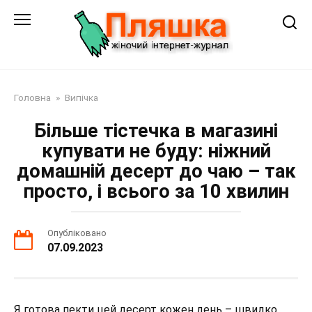
Перейти
до
змісту
Головна
»
Випічка
Більше тістечка в магазині
купувати не буду: ніжний
домашній десерт до чаю – так
просто, і всього за 10 хвилин
Опубліковано
07.09.2023
Я готова пекти цей десерт кожен день – швидко,