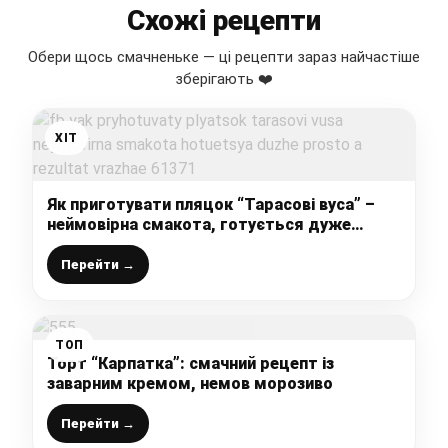
Схожі рецепти
Обери щось смачненьке — ці рецепти зараз найчастіше
зберігають ❤️
ХІТ
Як приготувати пляцок “Тарасові вуса” –
неймовірна смакота, готується дуже
просто, а результат вражає
Перейти →
ТОП
Торт “Карпатка”: смачний рецепт із
заварним кремом, немов морозиво
Перейти →