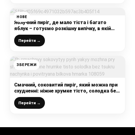
НОВЕ
Яблучний пиріг, де мало тіста і багато
яблук – готуємо розкішну випічку, в якій
тісто перетворюється на крем
Перейти →
ЗБЕРЕЖИ
Смачний, соковитий пиріг, який можна при
схудненні: ніжне хрумке тісто, солодка без
цукру начинка, і повітряна білкова хмарка
Перейти →