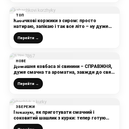
ТОП
Кабачкові коржики з сиром: просто
натираю, запікаю і так все літо – ну дуже
просто, швидко і смачно
Перейти →
НОВЕ
Домашня ковбаса зі свинини – СПРАВЖНЯ,
дуже смачна та ароматна, завжди до свят
готую цю домашню смакоту
Перейти →
ЗБЕРЕЖИ
Показую, як приготувати смачний і
соковитий шашлик з курки: тепер готую
лише так, ділюсь рецептом