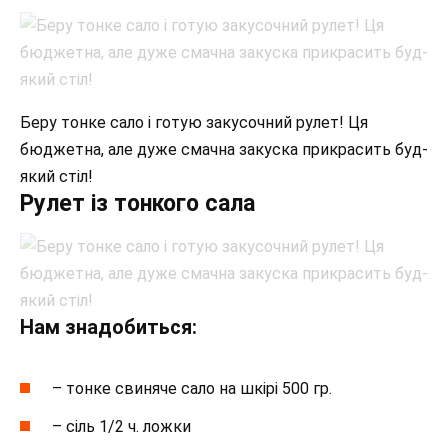
Беру тонке сало і готую закусочний рулет! Ця
бюджетна, але дуже смачна закуска прикрасить буд-
який стіл!
Рулет із тонкого сала
Нам знадобиться:
– тонке свиняче сало на шкірі 500 гр.
– сіль 1/2 ч. ложки