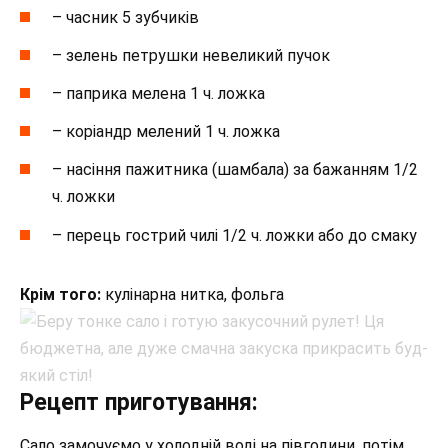
– часник 5 зубчиків
– зелень петрушки невеликий пучок
– паприка мелена 1 ч. ложка
– коріандр мелений 1 ч. ложка
– насіння пажитника (шамбала) за бажанням 1/2
ч. ложки
– перець гострий чилі 1/2 ч. ложки або до смаку
Крім того:
кулінарна нитка, фольга
Рецепт приготування:
Сало замочуємо у холодній воді на півгодини, потім