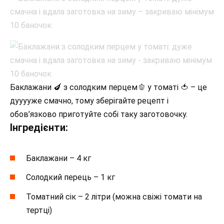
Баклажани 🍆 з солодким перцем🫑 у томаті 🍅 – це
дууууже смачно, тому зберігайте рецепт і
обов’язково приготуйте собі таку заготовочку.
Інгредієнти:
Баклажани – 4 кг
Солодкий перець – 1 кг
Томатний сік – 2 літри (можна свіжі томати на
тертці)