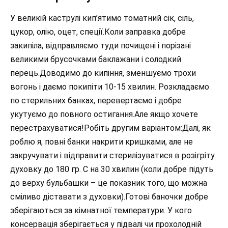
У великій каструлі кип’ятимо томатний сік, сіль,
цукор, олію, оцет, спеції.Коли заправка добре
закипіла, відправляємо туди почищені і порізані
великими брусочками баклажани і солодкий
перець.Доводимо до кипіння, зменшуємо трохи
вогонь і даємо покипіти 10-15 хвилин. Розкладаємо
по стерильних банках, перевертаємо і добре
укутуємо до повного остигання.Але якщо хочете
перестрахуватися!Робіть другим варіантом:Далі, як
роблю я, повні банки накрити кришками, але не
закручувати і відправити стерилізуватися в розігріту
духовку до 180 гр. С на 30 хвилин (коли добре підуть
до верху бульбашки – це показник того, що можна
сміливо діставати з духовки).Готові баночки добре
зберігаються за кімнатної температури. У кого
консервація зберігається у підвалі чи прохолодній