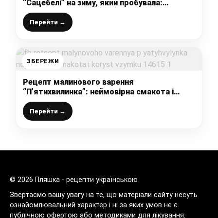
“Сацебелі” на зиму, який пробувала:
баночку з’їдаємо відразу, бо дуже смачно і
ароматно
Перейти →
ЗБЕРЕЖИ
Рецепт малинового варення
“П’ятихвилинка”: неймовірна смакота і
користь взимку
Перейти →
© 2026 Пляшка - рецепти українською
Звертаємо вашу увагу на те, що матеріали сайту несуть
ознайомлювальний характер і ні за яких умов не є
публічною офертою або методиками для лікування.