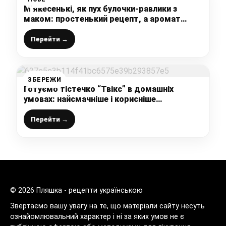
М’якесенькі, як пух булочки-равлики з
маком: простенький рецепт, а аромат
стоїть на весь будинок, коли вони печуться
Перейти →
ЗБЕРЕЖИ
Готуємо тістечко “Твікс” в домашніх
умовах: найсмачніше і корисніше
магазинної версії, а все дуже просто і легко
приготувати
Перейти →
© 2026 Пляшка - рецепти українською
Звертаємо вашу увагу на те, що матеріали сайту несуть
ознайомлювальний характер і ні за яких умов не є