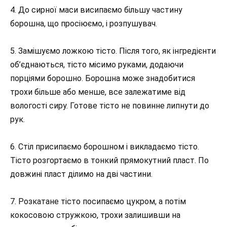
4. До сирної маси висипаємо більшу частину
борошна, що просіюємо, і розпушувач.
5. Замішуємо ложкою тісто. Після того, як інгредієнти
об’єднаються, тісто місимо руками, додаючи
порціями борошно. Борошна може знадобитися
трохи більше або менше, все залежатиме від
вологості сиру. Готове тісто не повинне липнути до
рук.
6. Стіл присипаємо борошном і викладаємо тісто.
Тісто розгортаємо в тонкий прямокутний пласт. По
довжині пласт ділимо на дві частини.
7. Розкатане тісто посипаємо цукром, а потім
кокосовою стружкою, трохи залишивши на