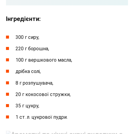
Інгредієнти:
300 г сиру,
220 г борошна,
100 г вершкового масла,
дрібка солі,
8 г розпушувача,
20 г кокосової стружки,
35 г цукру,
1 ст. л. цукрової пудри.