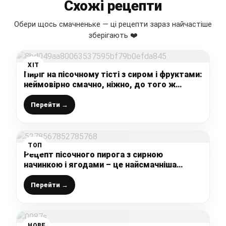
Схожі рецепти
Обери щось смачненьке — ці рецепти зараз найчастіше
зберігають ❤️
ХІТ
Пиріг на пісочному тісті з сиром і фруктами:
неймовірно смачно, ніжно, до того ж
готується простіше-простого
Перейти →
ТОП
Рецепт пісочного пирога з сирною
начинкою і ягодами – це найсмачніша
випічка до чаю, а готується на раз-два!
Перейти →
НОВЕ