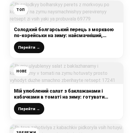
ТОП
Солодкий болгарський перець з морквою
по-корейськи на зиму: найсмачніший,
перевірений рецепт зі всіх, які я пробувала
Перейти →
НОВЕ
Мій улюблений салат з баклажанами і
кабачками в томаті на зиму: готувати
просто – виходить дуже смачно,
зберігайте рецепт
Перейти →
ЗБЕРЕЖИ