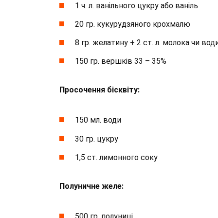
1 ч. л. ванільного цукру або ваніль
20 гр. кукурудзяного крохмалю
8 гр. желатину + 2 ст. л. молока чи вод
150 гр. вершків 33 – 35%
Просочення бісквіту:
150 мл. води
30 гр. цукру
1,5 ст. лимонного соку
Полуничне желе:
500 гр. полуниці