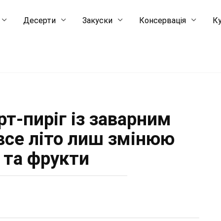
Десерти
Закуски
Консервація
Ку
т-пиріг із заварним
все літо лиш змінюю
 та фрукти