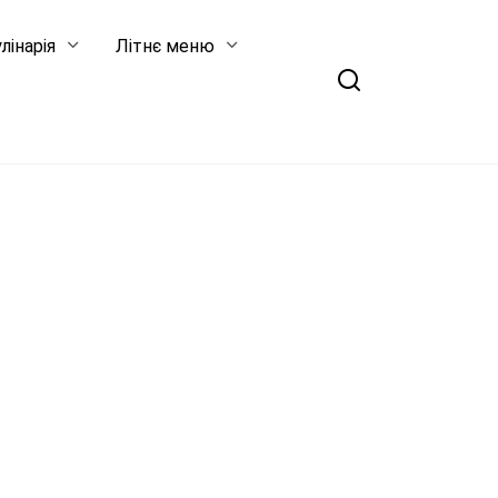
лінарія
Літнє меню