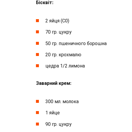
Бісквіт:
2 яйця (С0)
70 гр. цукру
50 гр. пшеничного борошна
20 гр. крохмалю
цедра 1/2 лимона
Заварний крем:
300 мл. молока
1 яйце
90 гр. цукру