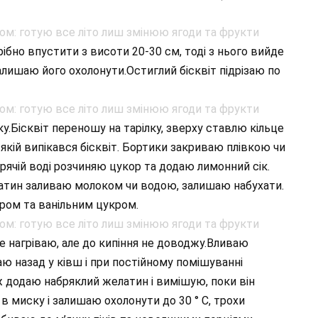
рібно впустити з висоти 20-30 см, тоді з нього вийде
Залишаю його охолонути.Остиглий бісквіт підрізаю по
у.Бісквіт переношу на тарілку, зверху ставлю кільце
 якій випікався бісквіт. Бортики закриваю плівкою чи
рячій воді розчиняю цукор та додаю лимонний сік.
латин заливаю молоком чи водою, залишаю набухати.
ром та ванільним цукром.
нагріваю, але до кипіння не доводжу.Вливаю
ю назад у ківш і при постійному помішуванні
 ж додаю набряклий желатин і вимішую, поки він
 миску і залишаю охолонути до 30 ° С, трохи