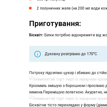
2 полуничних желе (на 200 мл води ко
Приготування:
Бісквіт:
Білки потрібно відокремити від жов
Духовку розігріваю до 170°С.
Потроху підсипаю цукор і збиваю до стійк
Крохмаль змішую з борошном і просіваю д
лимона.Перемішую лопаткою. Акуратно, не
Бісквітне тісто перекладаю у форму (діаме