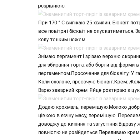
розрівнюю.
При 170 ° С випікаю 25 хвилин. Бісквіт пот
все повітря і бісквіт не опускатиметься. 
колу тонким ножем.
Знімаю пергамент і зрізаю верхню скоринк
для збирання торта, або борти від форми в
пергаментом.Просочення для бісквіту: У га
Коли охолоне, просочую бісквіт.Крем: Же
Варю заварний крем. Яйце розтираю з цук
Додаю крохмаль, перемішую.Молоко добре 
цівкою в яєчну масу, перемішую. Перелива
доводжу до кипіння та загустіння.Відразу
повністю не розійдеться.Переливаю крем в