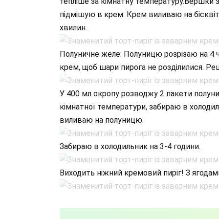
тепліше за кімнатну температуру.Вершки з
підмішую в крем. Крем виливаю на бісквіт
хвилин.
Полуничне желе: Полуницю розрізаю на 4 
крем, щоб шари пирога не розділилися. Р
У 400 мл окропу розводжу 2 пакети полун
кімнатної температури, забираю в холодиль
виливаю на полуницю.
Забираю в холодильник на 3-4 години.
Виходить ніжний кремовий пиріг! З ягода