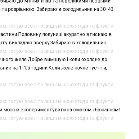
биваю до м’яких піків та невеликими порціями
 та розрівнюю. Забираю в холодильник на 30-40
частини.Половину полуниці акуратно втискаю в
ешту викладаю зверху.Забираю в холодильник.
ичного желе.Добре вимішую і коли охолоне до
ник на 1-1,5 години.Коли желе почне густіти,
ми можна експериментувати за смаком і бажанням!