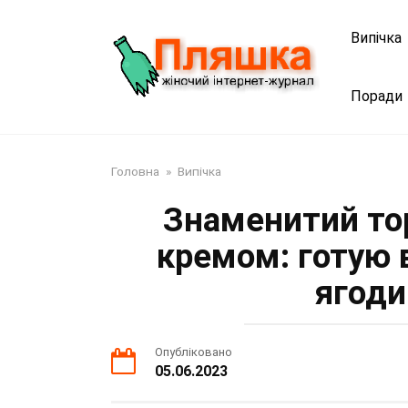
Перейти
до
Випічка
змісту
Поради
Головна
»
Випічка
Знаменитий тор
кремом: готую 
ягоди
Опубліковано
05.06.2023