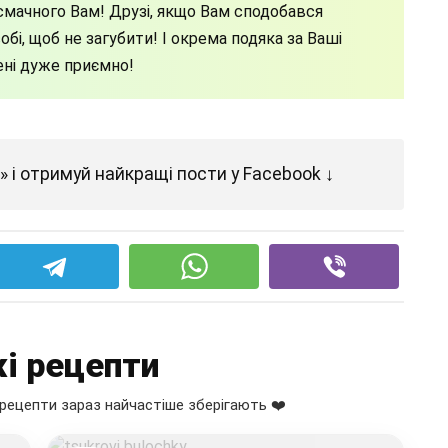
мачного Вам! Друзі, якщо Вам сподобався
бі, щоб не загубити! І окрема подяка за Ваші
ені дуже приємно!
 і отримуй найкращі пости у Facebook ↓
і рецепти
рецепти зараз найчастіше зберігають ❤️