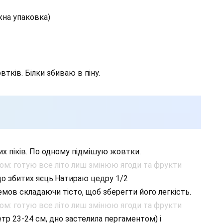
жна упаковка)
тків. Білки збиваю в піну.
их піків. По одному підмішую жовтки.
о збитих яєць.Натираю цедру 1/2
мов складаючи тісто, щоб зберегти його легкість.
тр 23-24 см, дно застелила пергаментом) і