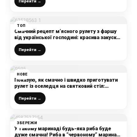
смачно і ароматно
Перейти →
ТОП
Смачний рецепт м‘ясного рулету з фаршу
від української господині: красива закуска
до будь-якого столу
Перейти →
НОВЕ
Показую, як смачно і швидко приготувати
рулет із оселедця на святковий стіл:
оригінальна і дуже смачна закуска, яку
оцінять всі
Перейти →
ЗБЕРЕЖИ
У такому маринаді будь-яка риба буде
дуже смачна! Риба в “червоному” маринаді