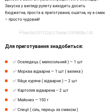
Закуска у вигляді рулету виходить досить
бюджетна, проста в приготуванні, ошатна, ну а смак
– просто чудовий!
Для приготування знадобиться:
✅ Оселедець ( малосольний ) — 1 шт
✅ Морква відварна — 1 шт ( велика )
✅ Яйце куряче ( відварне ) — 2 шт
✅ Картопля відварена – 2 шт
✅ Майонез — 150 г
✅ Спеції ( сіль, перець за смаком )