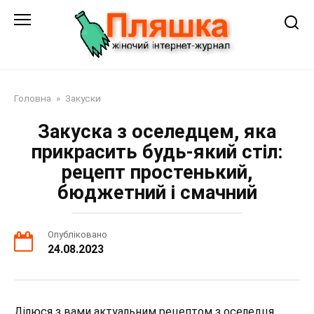
Перейти
до
змісту
Головна
»
Закуски
Закуска з оселедцем, яка
прикрасить будь-який стіл:
рецепт простенький,
бюджетний і смачний
Опубліковано
24.08.2023
Ділюся з вами актуальним рецептом з оселедця.