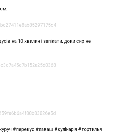
ом.
усів на 10 хвилин і запікати, доки сир не
уруч #перекус #лаваш #кулінарія #тортилья