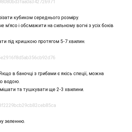
різати кубиком середнього розміру.
че м’ясо і обсмажити на сильному вогні з усіх боків
ти під кришкою протягом 5-7 хвилин.
Якщо в баночці з грибами є якісь спеції, можна
ою водою.
мішати та тушкувати ще 2-3 хвилини.
ану зеленню.