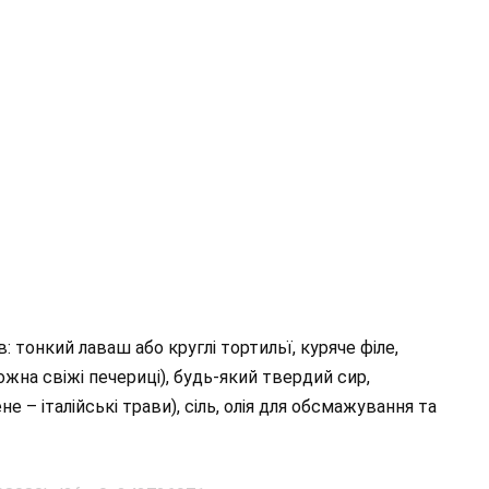
в: тонкий лаваш або круглі тортильї, куряче філе,
ожна свіжі печериці), будь-який твердий сир,
не – італійські трави), сіль, олія для обсмажування та