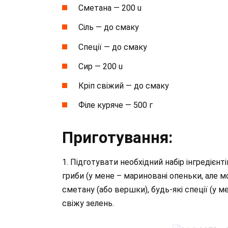
Сметана — 200 u
Сіль — до смаку
Спеції — до смаку
Сир — 200 u
Кріп свіжий — до смаку
Філе куряче — 500 г
Приготування:
1. Підготувати необхідний набір інгредієнті
гриби (у мене – мариновані опеньки, але м
сметану (або вершки), будь-які спеції (у ме
свіжу зелень.