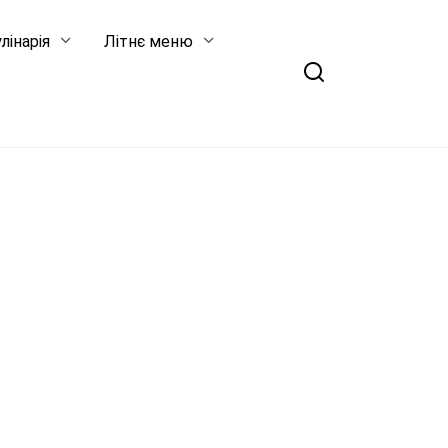
лінарія
Літнє меню