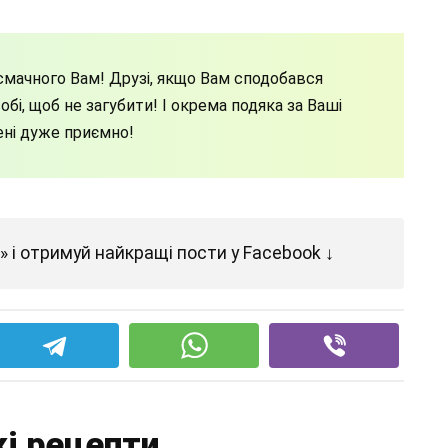
мачного Вам! Друзі, якщо Вам сподобався
бі, щоб не загубити! І окрема подяка за Ваші
ені дуже приємно!
 і отримуй найкращі пости у Facebook ↓
і рецепти