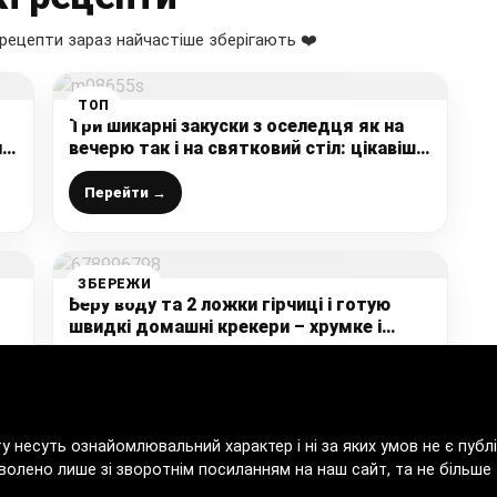
рецепти зараз найчастіше зберігають ❤️
ТОП
Три шикарні закуски з оселедця як на
на
вечерю так і на святковий стіл: цікавіше,
ніж оселедець під шубою
Перейти →
ЗБЕРЕЖИ
Беру воду та 2 ложки гірчиці і готую
швидкі домашні крекери – хрумке і
дуже смачне печиво Без цукру і яєць!
Перейти →
ту несуть ознайомлювальний характер і ні за яких умов не є пу
волено лише зі зворотнім посиланням на наш сайт, та не більше т