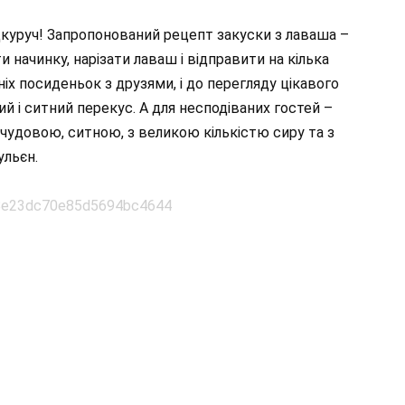
куруч! Запропонований рецепт закуски з лаваша –
 начинку, нарізати лаваш і відправити на кілька
рніх посиденьок з друзями, і до перегляду цікавого
ний і ситний перекус. А для несподіваних гостей –
 чудовою, ситною, з великою кількістю сиру та з
ульєн.