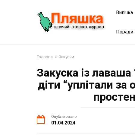
Перейти
до
Випічка
змісту
Поради
Головна
»
Закуски
Закуска із лаваша
діти “уплітали за 
простен
Опубліковано
01.04.2024