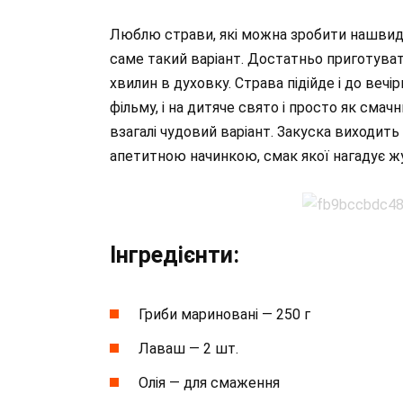
Люблю страви, які можна зробити нашвид
саме такий варіант. Достатньо приготувати
хвилин в духовку. Страва підійде і до вечі
фільму, і на дитяче свято і просто як смач
взагалі чудовий варіант. Закуска виходить
апетитною начинкою, смак якої нагадує ж
Інгредієнти:
Гриби мариновані — 250 г
Лаваш — 2 шт.
Олія — для смаження