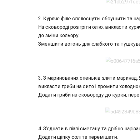
2. Куряче філе сполоснути, обсушити та на
На сковороді розігріти олію, викласти куря
до зміни кольору.
Зменшити вогонь для слабкого та тушкува
3. З маринованих опеньків злити маринад. 
викласти гриби на сито і промити холодн
Додати гриби на сковороду до курки, пере
4. З’єднати в піалі сметану та дрібно наріз
Додати щіпку солі та перемішати.