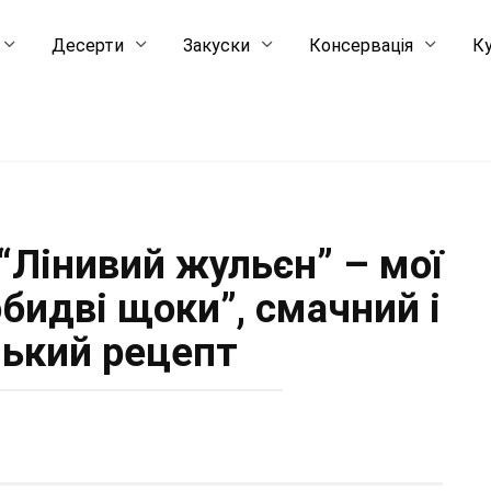
Десерти
Закуски
Консервація
Ку
 “Лінивий жульєн” – мої
обидві щоки”, смачний і
ький рецепт