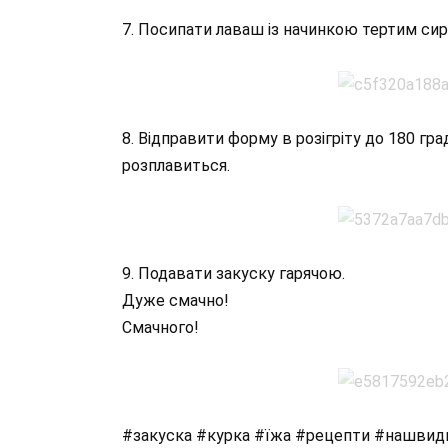
7. Посипати лаваш із начинкою тертим сир
8. Відправити форму в розігріту до 180 град
розплавиться.
9. Подавати закуску гарячою.
Дуже смачно!
Смачного!
#закуска #курка #їжа #рецепти #нашвидк