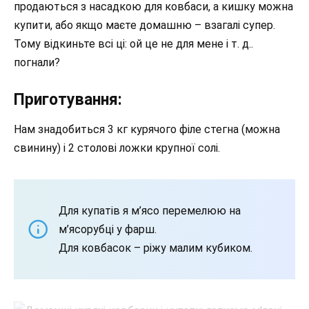
продаються з насадкою для ковбаси, а кишку можна
купити, або якщо маєте домашню – взагалі супер.
Тому відкиньте всі ці: ой це не для мене і т. д..
погнали?
Приготування:
Нам знадобиться 3 кг курячого філе стегна (можна
свинину) і 2 столові ложки крупної солі.
Для купатів я м’ясо перемелюю на
м’ясорубці у фарш.
Для ковбасок – ріжу малим кубиком.