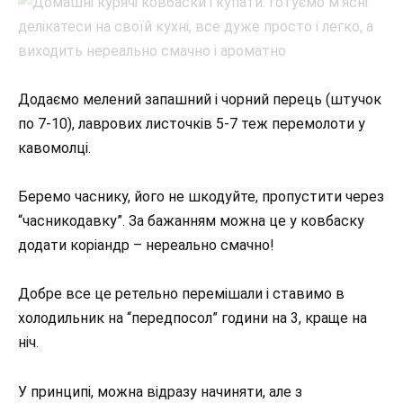
Додаємо мелений запашний і чорний перець (штучок
по 7-10), лаврових листочків 5-7 теж перемолоти у
кавомолці.
Беремо часнику, його не шкодуйте, пропустити через
“часникодавку”. За бажанням можна це у ковбаску
додати коріандр – нереально смачно!
Добре все це ретельно перемішали і ставимо в
холодильник на “передпосол” години на 3, краще на
ніч.
У принципі, можна відразу начиняти, але з