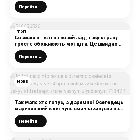
повірите, як все просто і легко
Перейти →
ТОП
Сосиски в тісті на новий лад, таку страву
просто обожнюють мої діти. Це швидко та
дуже смачно!
Перейти →
НОВЕ
Так мало хто готує, а даремно! Оселедець
маринований в кетчупі: смачна закуска на
будь-який стіл, рецепт стане вашим
улюбленим
Перейти →