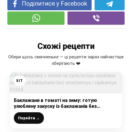
Поділитися у Facebook
Схожі рецепти
Обери щось смачненьке — ці рецепти зараз найчастіше
зберігають ❤️
ХІТ
Баклажани в томаті на зиму: готую
улюблену закуску із баклажанів без
смаження і запікання
Перейти →