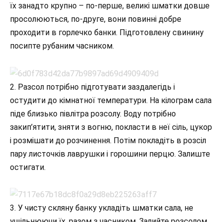
їх занадто крупно – по-перше, великі шматки довше
просолюються, по-друге, вони повинні добре
проходити в горлечко банки. Підготовлену свинину
посипте рубаним часником.
2. Разсол потрібно підготувати заздалегідь і
остудити до кімнатної температури. На кілограм сала
піде близько півлітра розсолу. Воду потрібно
закип’ятити, зняти з вогню, покласти в неї сіль, цукор
і розмішати до розчинення. Потім покладіть в розсіл
пару листочків лаврушки і горошини перцю. Залиште
остигати.
3. У чисту скляну банку укладіть шматки сала, не
ущільнюючи їх, разом з часником. Залийте розсолом,