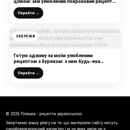
цілком: мій улюблений покроковий рецепт з
фото
Перейти →
ЗБЕРЕЖИ
Готую аджику за моїм улюбленим
рецептом з буряком: з нею будь-яка
страва на столі стає смачнішою, ділюсь
простим рецептом
Перейти →
© 2026 Пляшка - рецепти українською
Звертаємо вашу увагу на те, що матеріали сайту несуть
ознайомлювальний характер і ні за яких умов не є