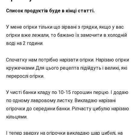
Список продуктів буде в кінці статті.
У мене огірки тільки що зірвані з грядки, якщо у вас
огірки вже лежали, то бажано їх замочити в холодній
воді на 2 години.
Спочатку нам потрібно нарізати огірки. Нарізаю огірки
кружечками Для цього рецепта підійдуть і великі, які
перерослі огірки.
У чисті банки кладу по 10-15 горошин перцю. І додаю
по одному лавровому листку. Викладаю нарізані
огірочки до середини банки. Ріпчасту цибулю нарізаю
кільцями.
І тепер зверху на огірочки викладаю шар цибулі, на