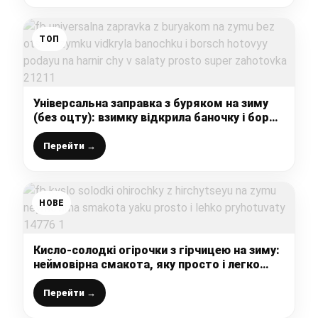
ТОП
Універсальна заправка з буряком на зиму
(без оцту): взимку відкрила баночку і борщ
готовий, подаю на гарнір чи в салати –
просто супер заготовка
Перейти →
НОВЕ
Кисло-солодкі огірочки з гірчицею на зиму:
неймовірна смакота, яку просто і легко
приготувати
Перейти →