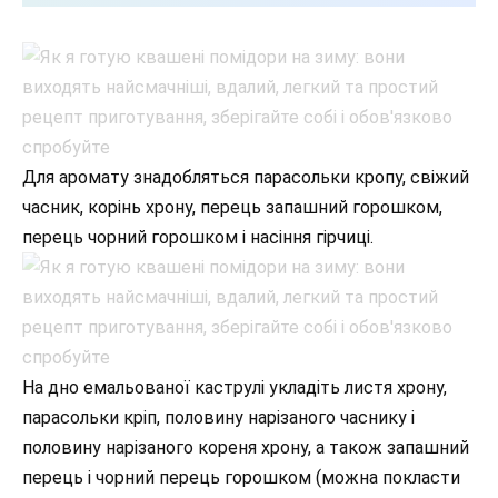
Для аромату знадобляться парасольки кропу, свіжий
часник, корінь хрону, перець запашний горошком,
перець чорний горошком і насіння гірчиці.
На дно емальованої каструлі укладіть листя хрону,
парасольки кріп, половину нарізаного часнику і
половину нарізаного кореня хрону, а також запашний
перець і чорний перець горошком (можна покласти