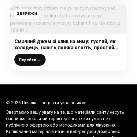
ЗБЕРЕЖИ
Смачний джем зі слив на зиму: густий, як
холодець, навіть ложка стоїть, простий
рецепт перевірений роками, сливовий
джем тільки так роблю
Перейти →
© 2026 Пляшка - рецепти українською
Звертаємо вашу увагу на те, що матеріали сайту несуть
ознайомлювальний характер і ні за яких умов не є
публічною офертою або методиками для лікування.
Копіювання матеріалів на інші веб-ресурси дозволено