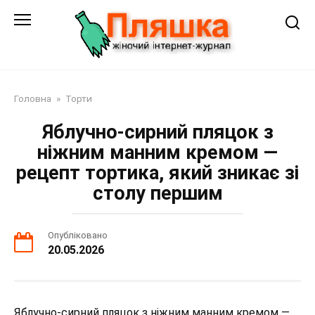
Перейти
до
змісту
Головна
»
Торти
Яблучно-сирний пляцок з
ніжним манним кремом —
рецепт тортика, який зникає зі
столу першим
Опубліковано
20.05.2026
Яблучно-сирний пляцок з ніжним манним кремом —