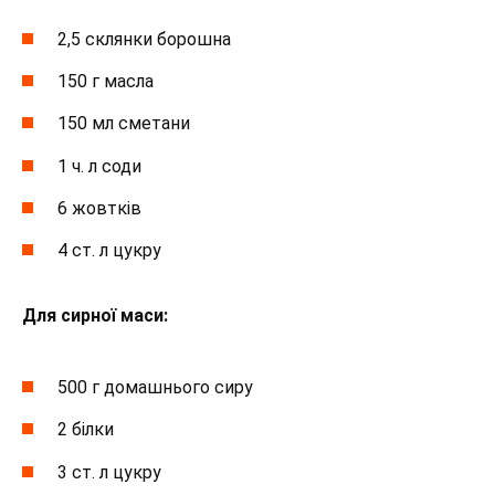
2,5 склянки борошна
150 г масла
150 мл сметани
1 ч. л соди
6 жовтків
4 ст. л цукру
Для сирної маси:
500 г домашнього сиру
2 білки
3 ст. л цукру