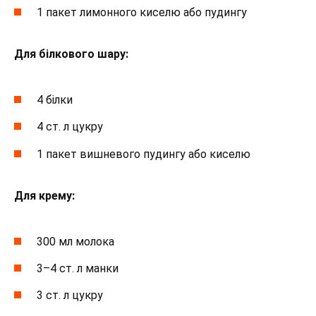
1 пакет лимонного киселю або пудингу
Для білкового шару:
4 білки
4 ст. л цукру
1 пакет вишневого пудингу або киселю
Для крему:
300 мл молока
3–4 ст. л манки
3 ст. л цукру