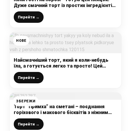
Дуже смачний торт із простих інгредієнтів,
готується швидко, а виходить неймовірно
смачно!
Перейти →
НОВЕ
Найсмачніший торт, який я коли-небудь
їла, а готується легко та просто! Цей
пляцок підкорює всіх з першого шматочка!
Перейти →
ЗБЕРЕЖИ
Торт “Примха” на сметані – поєднання
горіхового і макового бісквітів з ніжним
карамельним кремом – дуже смачний
рецепт від української господині
Перейти →