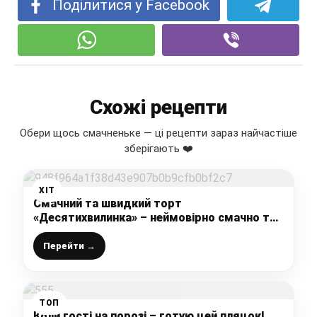
Поділитися у Facebook
Схожі рецепти
Обери щось смачненьке — ці рецепти зараз найчастіше
зберігають ❤️
ХІТ
Смачний та швидкий торт
«Десятихвилинка» – неймовірно смачно та
просто
Перейти →
ТОП
Коли гості на порозі – готую цей пляцок!