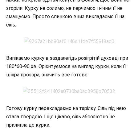
згоріли. Курку не солимо, не перчимоо і нічим її не
змащуємо. Просто спинкою вниз викладаємо її на
сіль.
Випікаємо курку в заздалегідь розігрітій духовці при
180*60-90 хв. Орієнтуємося на вигляд курки, коли її
шкіра прозора, значить все готове.
Готову курку перекладаємо на тарілку. Сіль під нею
стала твердою. І що цікаво, сіль абсолютно не
прилипла до курки.