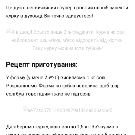
Це дуже незвичайний і супер простий спосіб запекти
курку в духовці. Ви точно здивуєтеся!
Рецепт приготування:
У форму (у мене 25*20) висипаємо 1 кг солі.
Розрівнюємо. Форма потрібна невелика, щоб шар
солі був товстішим і жир не підгоряв.
Далі беремо курку, маю вагою 1,5 кг. Зв’язуємо її
ніжки, на крила одягай конуси із фольги, щоб вони не