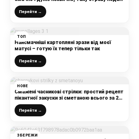
на будь-який стіл
Перейти →
ТОП
Найсмачніші картопляні зрази від моєї
матусі – готую їх тепер тільки так
Перейти →
НОВЕ
Смажені часникові стрілки: простий рецепт
пікантної закуски зі сметаною всього за 20
хвилин
Перейти →
ЗБЕРЕЖИ