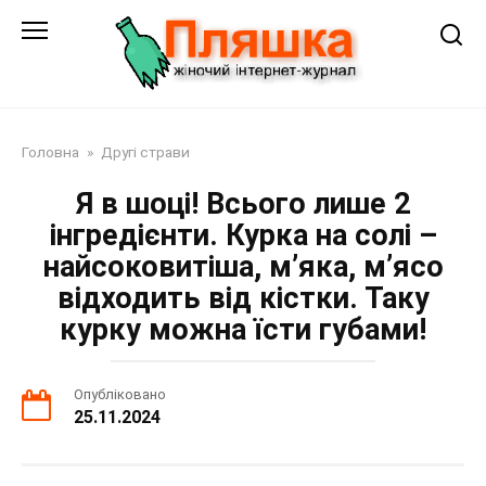
Перейти
до
змісту
Головна
»
Другі страви
Я в шоці! Всього лише 2
інгредієнти. Курка на солі –
найсоковитіша, м’яка, м’ясо
відходить від кістки. Таку
курку можна їсти губами!
Опубліковано
25.11.2024