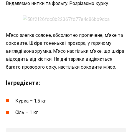
Видаляємо нитки та фольгу. Розрізаємо курку.
М’ясо злегка солоне, абсолютно пропечене, м’яке та
соковите. Шкіра тоненька і прозора, у гарячому
вигляді вона хрумка. М’ясо настільки м’яке, що шкіра
відходить від кістки. На дні тарілки виділяється
багато прозорого соку, настільки соковите м’ясо.
Інгредієнти:
Курка – 1,5 кг
Сіль – 1 кг