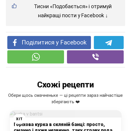
Тисни «Подобається» і отримуй
найкращі пости у Facebook ↓
Поділитися у Facebook
Схожі рецепти
Обери щось смачненьке — ці рецепти зараз найчастіше
зберігають ❤️
ХІТ
Горіхова курка в скляній банці: просто,
смачно і дуже незвично, таку страву подаю