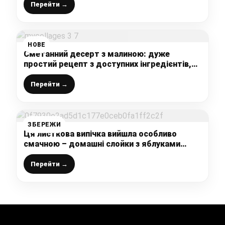
Перейти →
НОВЕ
Сметанний десерт з малиною: дуже
простий рецепт з доступних інгредієнтів,
ідеально в літню спеку
Перейти →
ЗБЕРЕЖИ
Ця листкова випічка вийшла особливо
смачною – домашні слойки з яблуками
лише із 3 інгредієнтів, які завжди
знайдуться під рукою
Перейти →