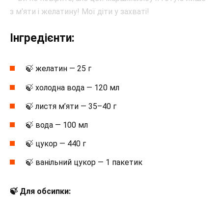
Інгредієнти:
🍃 желатин — 25 г
🍃 холодна вода — 120 мл
🍃 листя м’яти — 35–40 г
🍃 вода — 100 мл
🍃 цукор — 440 г
🍃 ванільний цукор — 1 пакетик
🍃 Для обсипки: