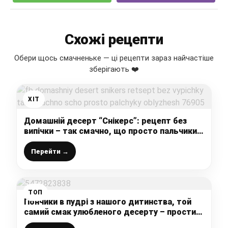
Схожі рецепти
Обери щось смачненьке — ці рецепти зараз найчастіше
зберігають ❤️
ХІТ
Домашній десерт “Снікерс”: рецепт без
випічки – так смачно, що просто пальчики
оближеш
Перейти →
ТОП
Пончики в пудрі з нашого дитинства, той
самий смак улюбленого десерту – простий
і швидкий рецепт