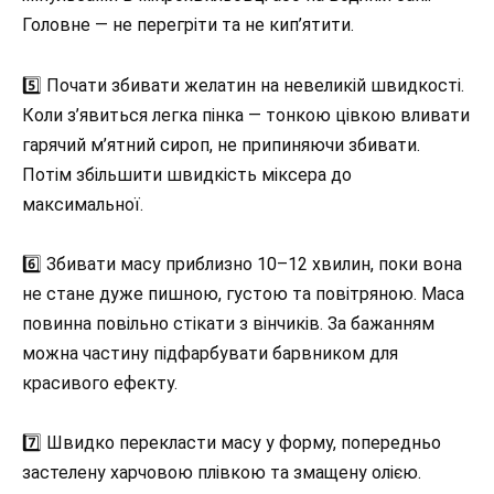
Головне — не перегріти та не кип’ятити.
5️⃣ Почати збивати желатин на невеликій швидкості.
Коли з’явиться легка пінка — тонкою цівкою вливати
гарячий м’ятний сироп, не припиняючи збивати.
Потім збільшити швидкість міксера до
максимальної.
6️⃣ Збивати масу приблизно 10–12 хвилин, поки вона
не стане дуже пишною, густою та повітряною. Маса
повинна повільно стікати з вінчиків. За бажанням
можна частину підфарбувати барвником для
красивого ефекту.
7️⃣ Швидко перекласти масу у форму, попередньо
застелену харчовою плівкою та змащену олією.