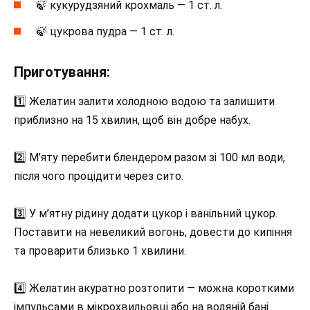
🍃 кукурудзяний крохмаль — 1 ст. л.
🍃 цукрова пудра — 1 ст. л.
Приготування:
1️⃣ Желатин залити холодною водою та залишити
приблизно на 15 хвилин, щоб він добре набух.
2️⃣ М’яту перебити блендером разом зі 100 мл води,
після чого процідити через сито.
3️⃣ У м’ятну рідину додати цукор і ванільний цукор.
Поставити на невеликий вогонь, довести до кипіння
та проварити близько 1 хвилини.
4️⃣ Желатин акуратно розтопити — можна короткими
імпульсами в мікрохвильовці або на водяній бані.