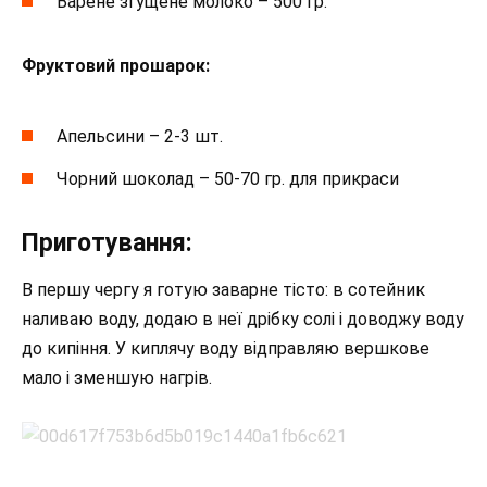
Варене згущене молоко – 500 гр.
Фруктовий прошарок:
Апельсини – 2-3 шт.
Чорний шоколад – 50-70 гр. для прикраси
Приготування:
В першу чергу я готую заварне тісто: в сотейник
наливаю воду, додаю в неї дрібку солі і доводжу воду
до кипіння. У киплячу воду відправляю вершкове
мало і зменшую нагрів.