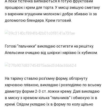
А поки тістечка випікаються я готую фруктовий
прошарок і крем для торта. У мисці змішую сметану
з вареним згущеним молоком і добре збиваю їх за
допомогою блендера. Крем готовий.
Готові “пальчики” викладаю остигати на решітку.
Апельсини очищаю від шкірки і нарізаю їх кубиком.
На тарілку ставлю роз’ємну форму, обгорнуту
харчовою плівкою, викладаю і розподіляю по всьому
діаметру форми 2-3 ст. ложки крему. Далі викладаю
в миску з кремом кілька “пальчиків” і обмокую їх в
кремі. Слідом укладаю їх в форму по колу щільно