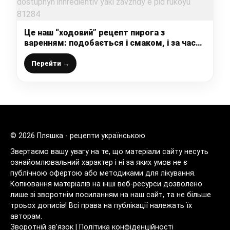
Це наш “ходовий” рецепт пирога з
варенням: подобається і смаком, і за час
приготування, із доступних інгредієнтів, які
завжди є під рукою
Перейти →
© 2026 Пляшка - рецепти українською
Звертаємо вашу увагу на те, що матеріали сайту несуть
ознайомлювальний характер і ні за яких умов не є
публічною офертою або методиками для лікування.
Копіювання матеріалів на інші веб-ресурси дозволено
лише зі зворотнім посиланням на наш сайт, та не більше
троьох дописів! Всі права на публікації належать їх
авторам.
Зворотній зв’язок
|
Політика конфіденційності