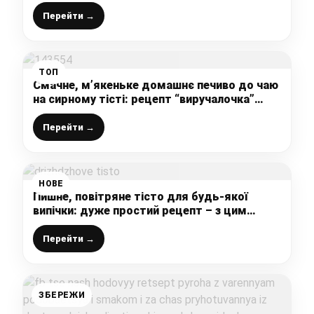
ніхто не відмовиться від такого тортика
Перейти →
ТОП
Смачне, м’якеньке домашнє печиво до чаю
на сирному тісті: рецепт “виручалочка”
робиться швидко і просто, після такого
магазинне купувати не хочеться
Перейти →
НОВЕ
Пишне, повітряне тісто для будь-якої
випічки: дуже простий рецепт – з цим
тістом впорається кожен (плюс цікаве
формування булочок)
Перейти →
ЗБЕРЕЖИ