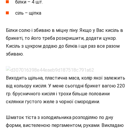
білки – 4 шт.
сіль – щіпка
Білки солю і збиваю в міцну піну. Якщо у Вас кисіль в
брикеті, то його треба розкришити, додати цукор.
Кисіль з цукром додаю до білків і ще раз все разом
збиваю.
Виходить щільна, пластична маса, колір якої залежить
від кольору кисіля. У мене сьогодні брикет вагою 220
гр. брусничного кисіля і трохи більше половини
склянки густого желе з чорної смородини.
Шматок тіста з холодильника розподіляю по дну
форми, вистеленою пергаментом, руками. Викладаю