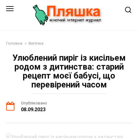
Перейти
до
змісту
Головна
»
Випічка
Улюблений пиріг із кисільем
родом з дитинства: старий
рецепт моєї бабусі, що
перевірений часом
Опубліковано
08.09.2023