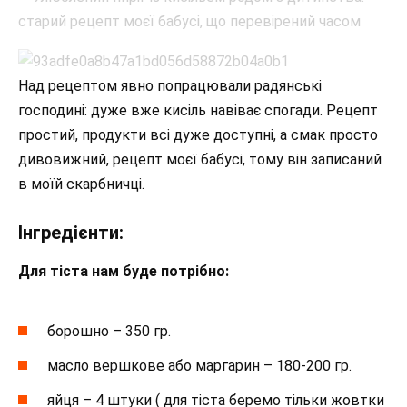
Над рецептом явно попрацювали радянські
господині: дуже вже кисіль навіває спогади. Рецепт
простий, продукти всі дуже доступні, а смак просто
дивовижний, рецепт моєї бабусі, тому він записаний
в моїй скарбничці.
Інгредієнти:
Для тіста нам буде потрібно:
борошно – 350 гр.
масло вершкове або маргарин – 180-200 гр.
яйця – 4 штуки ( для тіста беремо тільки жовтки