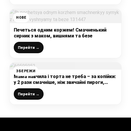
НОВЕ
Печеться одним коржем! Смачненький
сирник з маком, вишнями та безе
Перейти →
ЗБЕРЕЖИ
Мама навчила і торта не треба – за копійки:
у 2 рази смачніше, ніж звичайні пироги,
повітряний і пишний, м’який і просочений
пиріг
Перейти →