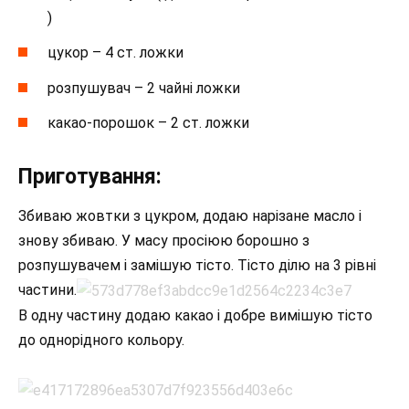
)
цукор – 4 ст. ложки
розпушувач – 2 чайні ложки
какао-порошок – 2 ст. ложки
Приготування:
Збиваю жовтки з цукром, додаю нарізане масло і
знову збиваю. У масу просіюю борошно з
розпушувачем і замішую тісто. Тісто ділю на 3 рівні
частини.
В одну частину додаю какао і добре вимішую тісто
до однорідного кольору.