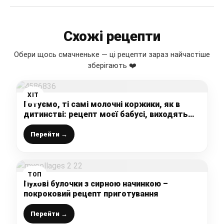
Схожі рецепти
Обери щось смачненьке — ці рецепти зараз найчастіше
зберігають ❤️
ХІТ
Готуємо, ті самі молочні коржики, як в
дитинстві: рецепт моєї бабусі, виходять
м’якенькі, ніжні, не сухі і дуже-дуже смачні
Перейти →
ТОП
Пухові булочки з сирною начинкою –
покроковий рецепт приготування
Перейти →