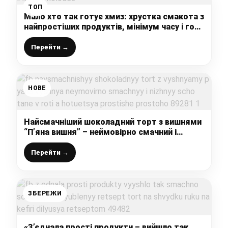
ТОП
Мало хто так готує хмиз: хрустка смакота з
найпростіших продуктів, мінімум часу і гора
смакоти на столі
Перейти →
НОВЕ
Найсмачніший шоколадний торт з вишнями
“П’яна вишня” – неймовірно смачний і
ніжний, що тане в роті, а готується
простіше-простого
Перейти →
ЗБЕРЕЖИ
«З’єднала прості продукти – вийшло так