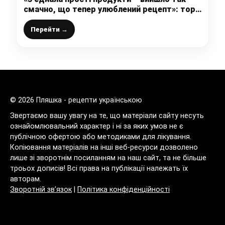
смачно, що тепер улюблений рецепт»: торт
«на швидку руку» на кефірі (ділюся
рецептом)
Перейти →
© 2026 Пляшка - рецепти українською
Звертаємо вашу увагу на те, що матеріали сайту несуть
ознайомлювальний характер і ні за яких умов не є
публічною офертою або методиками для лікування.
Копіювання матеріалів на інші веб-ресурси дозволено
лише зі зворотнім посиланням на наш сайт, та не більше
троьох дописів! Всі права на публікації належать їх
авторам.
Зворотній зв’язок
|
Політика конфіденційності