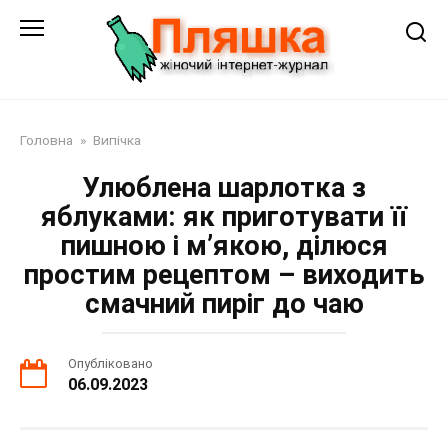
Перейти
до
змісту
Головна
»
Випічка
Улюблена шарлотка з
яблуками: як приготувати її
пишною і м’якою, ділюся
простим рецептом – виходить
смачний пиріг до чаю
Опубліковано
06.09.2023