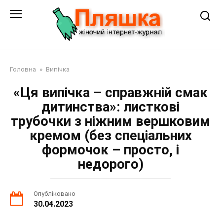
Перейти
до
змісту
Головна
»
Випічка
«Ця випічка – справжній смак
дитинства»: листкові
трубочки з ніжним вершковим
кремом (без спеціальних
формочок – просто, і
недорого)
Опубліковано
30.04.2023