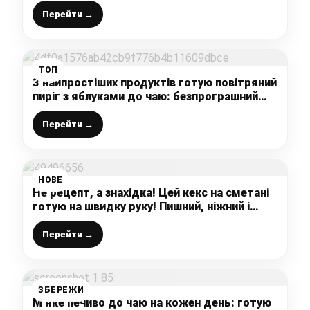
яблучної шарлотки
Перейти →
ТОП
З найпростіших продуктів готую повітряний
пиріг з яблуками до чаю: безпрограшний
варіант десерту для домашнього
чаювання
Перейти →
НОВЕ
Не рецепт, а знахідка! Цей кекс на сметані
готую на швидку руку! Пишний, ніжний і
дуже смачний.
Перейти →
ЗБЕРЕЖИ
М’яке печиво до чаю на кожен день: готую