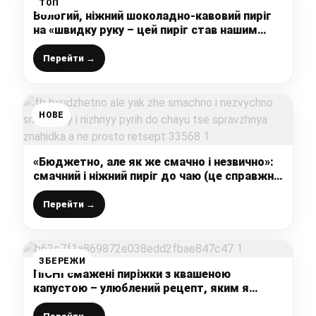
ТОП
Вологий, ніжний шоколадно-кавовий пиріг
на «швидку руку – цей пиріг став нашим
улюбленим
Перейти →
НОВЕ
«Бюджетно, але як же смачно і незвично»:
смачний і ніжний пиріг до чаю (це справжня
знахідка, а не просто рецепт)
Перейти →
ЗБЕРЕЖИ
ПІСНІ смажені пиріжки з квашеною
капустою – улюблений рецепт, яким я
користуюсь не лише в піст