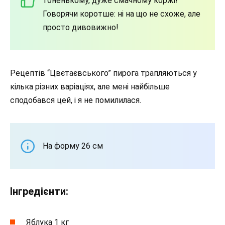
тоненькому, дуже смачному коржі!
Говорячи коротше: ні на що не схоже, але
просто дивовижно!
Рецептів “Цвєтаєвського” пирога трапляються у
кілька різних варіаціях, але мені найбільше
сподобався цей, і я не помилилася.
На форму 26 см
Інгредієнти:
Яблука 1 кг