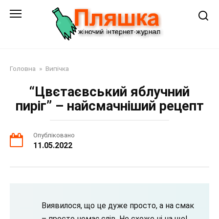
Перейти
до
змісту
Головна
»
Випічка
“Цвєтаєвський яблучний
пиріг” – найсмачніший рецепт
Опубліковано
11.05.2022
Виявилося, що це дуже просто, а на смак
– просто немає слів. Не схоже ні на що!