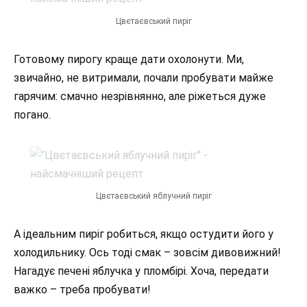
Цвєтаєвський пиріг
Готовому пирогу краще дати охолонути. Ми,
звичайно, не витримали, почали пробувати майже
гарячим: смачно незрівнянно, але ріжеться дуже
погано.
Цвєтаєвський яблучний пиріг
А ідеальним пиріг робиться, якщо остудити його у
холодильнику. Ось тоді смак – зовсім дивовижний!
Нагадує печені яблучка у пломбірі. Хоча, передати
важко – треба пробувати!