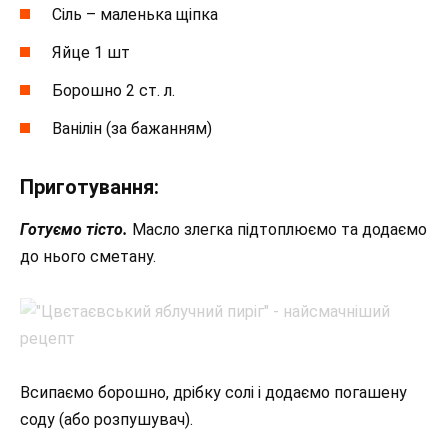
Сіль – маленька щіпка
Яйце 1 шт
Борошно 2 ст. л.
Ванілін (за бажанням)
Приготування:
Готуємо тісто.
Масло злегка підтоплюємо та додаємо
до нього сметану.
Всипаємо борошно, дрібку солі і додаємо погашену
соду (або розпушувач).