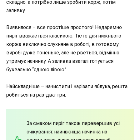
складно: а потрібно лише зробити корж, потім
заливку.
Виявилося – все простіше простого! Недаремно
пиріг вважається класикою. Тісто для нижнього
коржа виключно слухняне в роботі, в готовому
виробі дуже тоненьке, але не рветься, відмінно
утримує начинку. А заливка взагалі готується
буквально “одною лівою”.
Найскладніше – начистити і нарізати яблука, решта
робиться на раз-два-три.
За смаком пиріг також перевершив усі
очікування: найніжніша начинка на