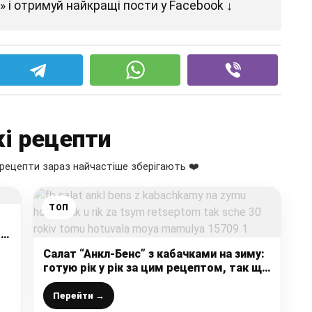
 і отримуй найкращі пости у Facebook ↓
і рецепти
рецепти зараз найчастіше зберігають ❤️
ТОП
та
Салат “Анкл-Бенс” з кабачками на зиму:
готую рік у рік за цим рецептом, так ще
30 років тому готувала моя мамуля
Перейти →