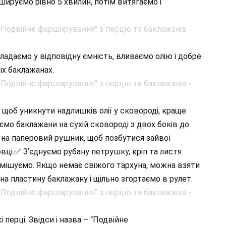
шируємо рівно 5 хвилин, потім витягаємо і
ладаємо у відповідну ємність, вливаємо олію і добре
іх баклажанах.
 щоб уникнути надлишків олії у сковороді, краще
о баклажани на сухій сковороді з двох боків до
 на паперовий рушник, щоб позбутися зайвої
овці.✅ З’єднуємо рубану петрушку, кріп та листя
емішуємо. Якщо немає свіжого тархуна, можна взяти
на пластину баклажану і щільно згортаємо в рулет.
ерці. Звідси і назва – “Подвійне