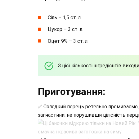
Сіль – 1,5 ст. л.
Цукор – 3 ст. л.
Оцет 9% – 3 ст. л.
З цієї кількості інгредієнтів виход
Приготування:
✅ Солодкий перець ретельно промиваємо, 
запчастини, не порушивши цілісність перц