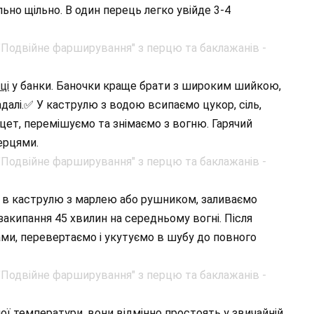
но щільно. В один перець легко увійде 3-4
ці
у банки. Баночки краще брати з широким шийкою,
надалі.✅ У каструлю з водою всипаємо цукор, сіль,
цет, перемішуємо та знімаємо з вогню. Гарячий
ерцями.
в каструлю з марлею або рушником, заливаємо
закипання 45 хвилин на середньому вогні. Після
ми, перевертаємо і укутуємо в шубу до повного
ої температури, вони відмінно простоять у звичайній