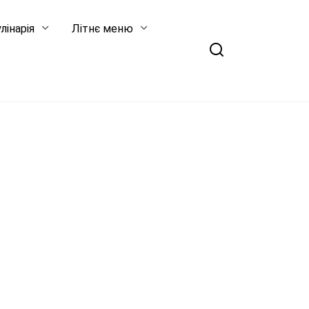
лінарія
Літнє меню