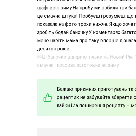
шафі всю зиму.На пробу ми робили три банк
це смачна штука! Пробуєш і розумієш, що н
показала на фото трохи нижче. Якщо хочет
зробіть бодай баночку.У коментарях багато 
мене навіть мама про таку вперше дізнала
десяток років.
Бажаю приємних приготувань та с
рецептик не забувайте зберегти со
лайки і за поширення рецепту – м