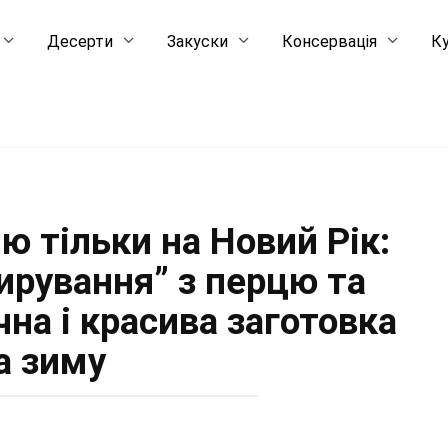
Десерти
Закуски
Консервація
Ку
ю тільки на Новий Рік:
ирування” з перцю та
на і красива заготовка
а зиму