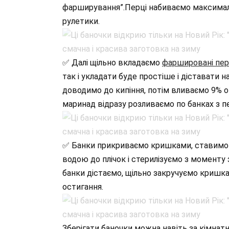
фарширування”.Перці набиваємо максималь
рулетики.
✅ Далі щільно вкладаємо
фаршировані пер
так і укладати буде простіше і діставати 
доводимо до кипіння, потім вливаємо 9% о
маринад відразу розливаємо по банках з п
✅ Банки прикриваємо кришками, ставимо 
водою до плічок і стерилізуємо з моменту 
банки дістаємо, щільно закручуємо кришка
остигання.
Зберігати баночки можна навіть за кімнатн