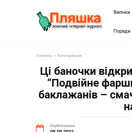
Перейти
до
Випічка
змісту
Поради
Головна
»
Консервація
Ці баночки відкри
“Подвійне фарш
баклажанів – смач
н
Опубліковано
08.09.2023