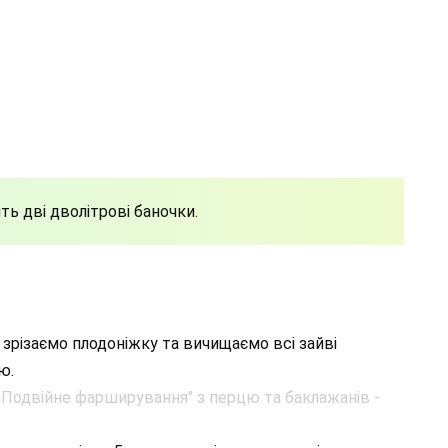
ить дві дволітрові баночки.
зрізаємо плодоніжку та вичищаємо всі зайві
ю.