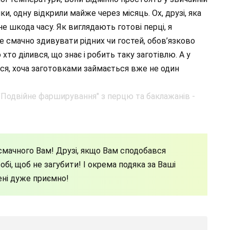
и, одну відкрили майже через місяць. Ох, друзі, яка
е шкода часу. Як виглядають готові перці, я
е смачно здивувати рідних чи гостей, обов’язково
хто ділився, що знає і робить таку заготівлю. А у
ся, хоча заготовками займається вже не один
мачного Вам! Друзі, якщо Вам сподобався
бі, щоб не загубити! І окрема подяка за Ваші
ені дуже приємно!