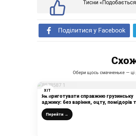
Тисни «Подобається»
Поділитися у Facebook
Схож
Обери щось смачненьке — ці 
ХІТ
Як приготувати справжню грузинську
аджику: без варіння, оцту, помідорів 
солодких перців – таку ніде не купити
Перейти →