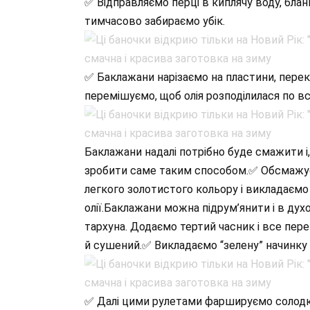
✅ Відправляємо перці в киплячу воду, блан
тимчасово забираємо убік.
✅ Баклажани нарізаємо на пластини, перек
перемішуємо, щоб олія розподілилася по вс
Баклажани надалі потрібно буде смажити і,
зробити саме таким способом.✅ Обсмажуєм
легкого золотистого кольору і викладаємо
олії.Баклажани можна підрум’янити і в дух
тархуна. Додаємо тертий часник і все пер
й сушений.✅ Викладаємо “зелену” начинку 
✅ Далі цими рулетами фаршируємо солодкі п