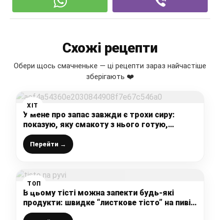
Схожі рецепти
Обери щось смачненьке — ці рецепти зараз найчастіше
зберігають ❤️
ХІТ
У мене про запас завжди є трохи сиру:
показую, яку смакоту з нього готую,
смачно та корисно і лише 137 ккал (всього
лише 4 інгредієнти))
Перейти →
ТОП
В цьому тісті можна запекти будь-які
продукти: швидке “листкове тісто” на пиві,
готую з будь-якою начинкою (потрібно