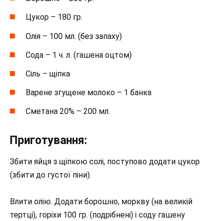
Цукор – 180 гр.
Олія – 100 мл. (без запаху)
Сода – 1 ч. л. (гашена оцтом)
Сіль – щіпка
Варене згущене молоко – 1 банка
Сметана 20% – 200 мл.
Приготування:
Збити яйця з щіпкою солі, поступово додати цукор
(збити до густої піни).
Влити олію. Додати борошно, моркву (на великій
тертці), горіхи 100 гр. (подрібнені) і соду гашену