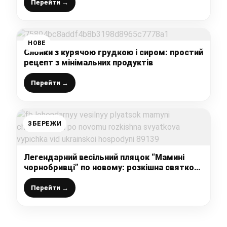
лише 4 інгредієнти)
Перейти →
НОВЕ
Слойки з курячою грудкою і сиром: простий
рецепт з мінімальних продуктів
Перейти →
ЗБЕРЕЖИ
Легендарний весільний пляцок “Мамині
чорнобривці” по новому: розкішна святкова
випічка від української господині
Перейти →