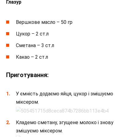
Глазур
Вершкове масло – 50 гр
Цукор – 2 ст.л
Сметана – 3 ст.л
Какао – 2 ст.л
Приготування:
У ємність додаємо яйця, цукор і змішуємо
міксером.
Кладемо сметану, згущене молоко і знову
змішуємо міксером.