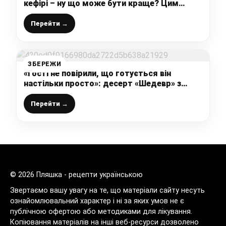
кефірі – ну що може бути краще? Цим
рецептом зі мною поділилась тітка з
Полтави, тепер вони мої улюблені
Перейти →
ЗБЕРЕЖИ
«Гості не повірили, що готується він
настільки просто»: десерт «Шедевр» з
незабутнім смаком (бюджетно, але
смачно-смачно)
Перейти →
© 2026 Пляшка - рецепти українською
Звертаємо вашу увагу на те, що матеріали сайту несуть
ознайомлювальний характер і ні за яких умов не є
публічною офертою або методиками для лікування.
Копіювання матеріалів на інші веб-ресурси дозволено