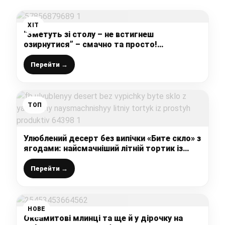
ХІТ
“Зметуть зі столу – не встигнеш
озирнутися” – смачно та просто!
Шоколадно-сирний десерт до чаю “на
швидку руку”
Перейти →
ТОП
Улюблений десерт без випічки «Бите скло» з
ягодами: найсмачніший літній тортик із
простих продуктів
Перейти →
НОВЕ
Оксамитові млинці та ще й у дірочку на