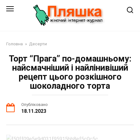
Перейти
до
змісту
Головна
»
Десерти
Торт “Прага” по-домашньому:
найсмачніший і найлінивіший
рецепт цього розкішного
шоколадного торта
Опубліковано
18.11.2023