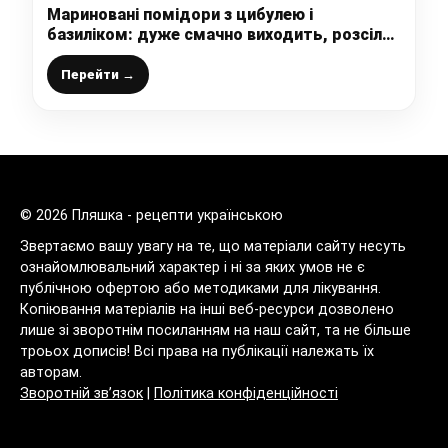
Мариновані помідори з цибулею і
базиліком: дуже смачно виходить, розсіл
взимку весь випивається, а цибуля
з’їдається першою
Перейти →
© 2026 Пляшка - рецепти українською
Звертаємо вашу увагу на те, що матеріали сайту несуть
ознайомлювальний характер і ні за яких умов не є
публічною офертою або методиками для лікування.
Копіювання матеріалів на інші веб-ресурси дозволено
лише зі зворотнім посиланням на наш сайт, та не більше
троьох дописів! Всі права на публікації належать їх
авторам.
Зворотній зв’язок
|
Політика конфіденційності