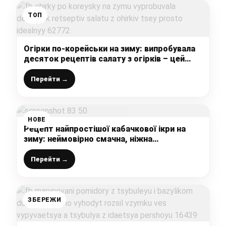
ТОП
Огірки по-корейськи на зиму: випробувала
десяток рецептів салату з огірків – цей
просто ідеальний
Перейти →
НОВЕ
Рецепт найпростішої кабачкової ікри на
зиму: неймовірно смачна, ніжна
консистенція, така як колись продавали в
магазинах, але ні – краще
Перейти →
ЗБЕРЕЖИ