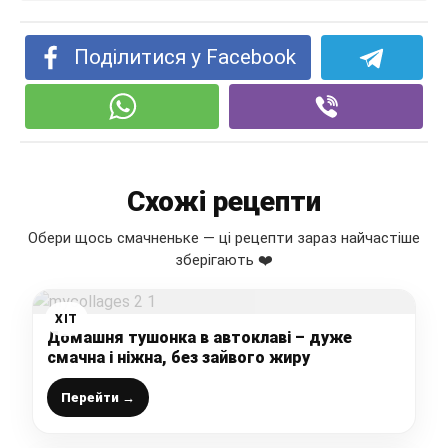
Поділитися у Facebook
Схожі рецепти
Обери щось смачненьке — ці рецепти зараз найчастіше
зберігають ❤️
ХІТ
Домашня тушонка в автоклаві – дуже
смачна і ніжна, без зайвого жиру
Перейти →