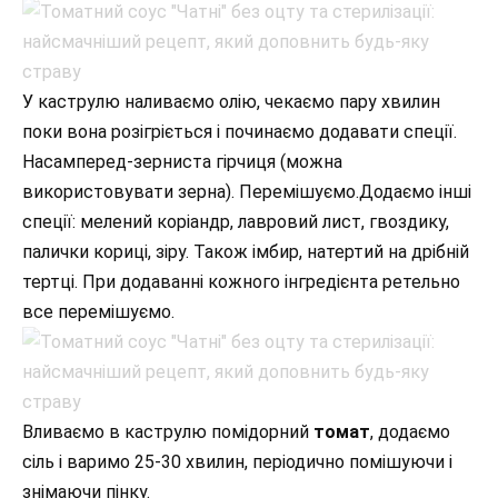
У каструлю наливаємо олію, чекаємо пару хвилин
поки вона розігріється і починаємо додавати спеції.
Насамперед-зерниста гірчиця (можна
використовувати зерна). Перемішуємо.Додаємо інші
спеції: мелений коріандр, лавровий лист, гвоздику,
палички кориці, зіру. Також імбир, натертий на дрібній
тертці. При додаванні кожного інгредієнта ретельно
все перемішуємо.
Вливаємо в каструлю помідорний
томат
, додаємо
сіль і варимо 25-30 хвилин, періодично помішуючи і
знімаючи пінку.