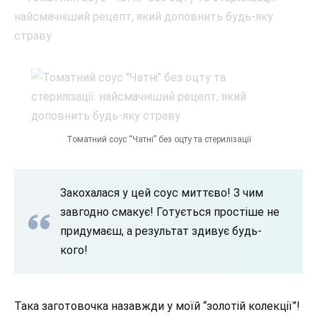
Томатний соус “Чатні” без оцту та стерилізації
Закохалася у цей соус миттєво! З чим
завгодно смакує! Готується простіше не
придумаєш, а результат здивує будь-
кого!
Така заготовочка назавжди у моїй “золотій колекції”!