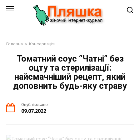
Перейти
до
змісту
Головна
»
Консервація
Томатний соус “Чатні” без
оцту та стерилізації:
найсмачніший рецепт, який
доповнить будь-яку страву
Опубліковано
09.07.2022