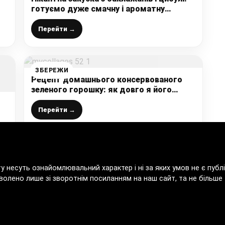
готуємо дуже смачну і ароматну
заготовку на зиму
Перейти →
ЗБЕРЕЖИ
Рецепт домашнього консервованого
зеленого горошку: як довго я його
шукала
Перейти →
ту несуть ознайомлювальний характер і ні за яких умов не є пу
волено лише зі зворотнім посиланням на наш сайт, та не більше т