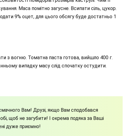
соковитості помідорів і розмірів каструлі. Чим її
вання. Маса помітно загусне. Всипати сіль, цукор.
додати 9% оцет, для цього обсягу буде достатньо 1
ти з вогню. Томатна паста готова, вийшло 400 г.
танньому випадку масу слід спочатку остудити.
мачного Вам! Друзі, якщо Вам сподобався
бі, щоб не загубити! І окрема подяка за Ваші
ені дуже приємно!