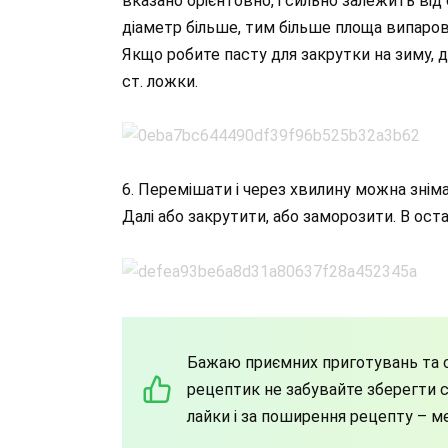
вказано орієнтовно, і сильно залежить від 
діаметр більше, тим більше площа випарову
Якщо робите пасту для закрутки на зиму, 
ст. ложки.
6. Перемішати і через хвилину можна зніма
Далі або закрутити, або заморозити. В ос
Бажаю приємних приготувань та с
рецептик не забувайте зберегти со
лайки і за поширення рецепту – м