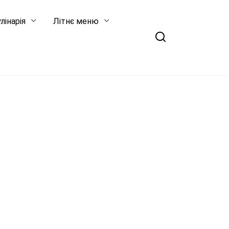
лінарія
Літнє меню