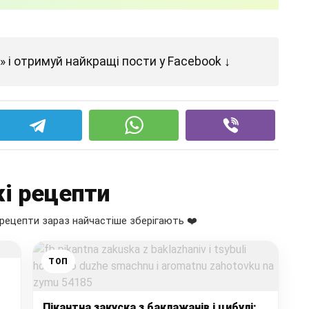
 і отримуй найкращі пости у Facebook ↓
і рецепти
рецепти зараз найчастіше зберігають ❤️
ТОП
Пікантна закуска з баклажанів і цибулі: