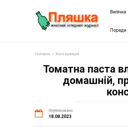
Перейти
до
Випічка
змісту
Поради
Головна
»
Консервація
Томатна паста в
домашній, п
кон
Опубліковано
18.08.2023