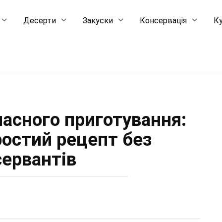
Десерти
Закуски
Консервація
Ку
ласного приготування:
ростий рецепт без
сервантів