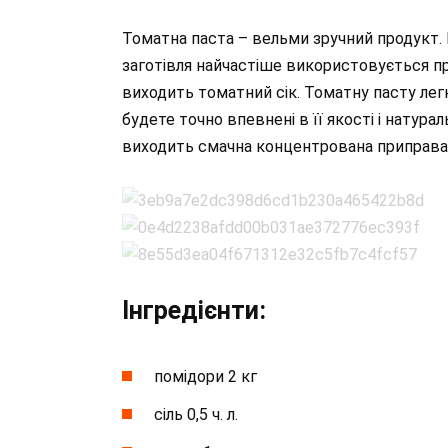
Томатна паста – вельми зручний продукт. Н
заготівля найчастіше використовується пр
виходить томатний сік. Томатну пасту легк
будете точно впевнені в її якості і натураль
виходить смачна концентрована приправа 
Інгредієнти:
помідори 2 кг
сіль 0,5 ч. л.