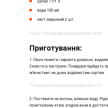
цукор 1 ст. л.
вода 100 мл
лист лавровий 2 шт.
Приготування:
1. Овочі помити і нарізати довільно, видал
Скласти в каструлю. Помідори підійдуть п
м’ясистим і не дуже водянистим сортам.
2. Поставити на вогонь, вливши воду. Рідин
початковому етапі, згодом вона в достатні