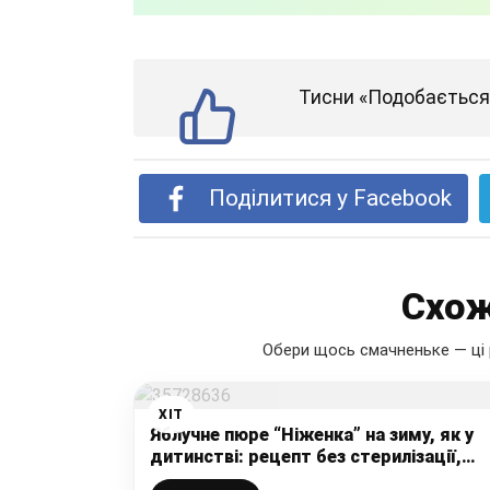
Тисни «Подобається»
Поділитися у Facebook
Схож
Обери щось смачненьке — ці 
ХІТ
Яблучне пюре “Ніженка” на зиму, як у
дитинстві: рецепт без стерилізації,
готую замість варення та повидла