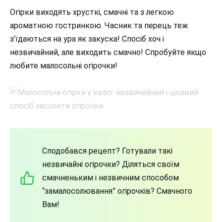
Огірки виходять хрусткі, смачні та з легкою
ароматною гостринкою. Часник та перець теж
з’їдаються на ура як закуска! Спосіб хоч і
незвичайний, але виходить смачно! Спробуйте якщо
любите малосольні огірочки!
Сподобався рецепт? Готували такі
незвичайні огірочки? Діляться своїм
смачненьким і незвичним способом
“замалосолювання” огірочків? Смачного
Вам!