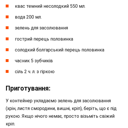
квас темний несолодкий 550 мл.
вода 200 мл.
зелень для засолювання
гострий перець половинка
солодкий болгарський перець половинка
часник 5 зубчиків
сіль 2 ч. л. з гіркою
Приготування:
У контейнер укладаємо зелень для засолювання
(хрін, листя смородини, вишні, кріп), беріть, що є під
рукою. Якщо нічого немає, просто візьміть свіжий
кріп.