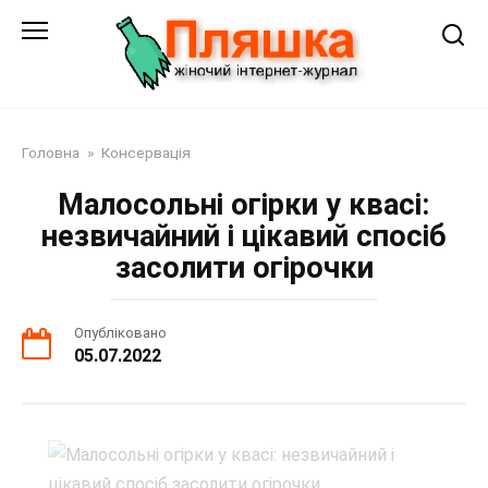
Перейти
до
змісту
Головна
»
Консервація
Малосольні огірки у квасі:
незвичайний і цікавий спосіб
засолити огірочки
Опубліковано
05.07.2022