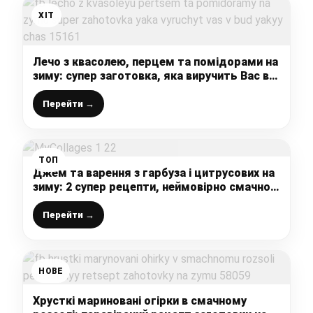
ХІТ
Лечо з квасолею, перцем та помідорами на
зиму: супер заготовка, яка виручить Вас в
будь-який час
Перейти →
ТОП
Джем та варення з гарбуза і цитрусових на
зиму: 2 супер рецепти, неймовірно смачно
виходить, джем густенький для випічки
просто ідеально
Перейти →
НОВЕ
Хрусткі мариновані огірки в смачному