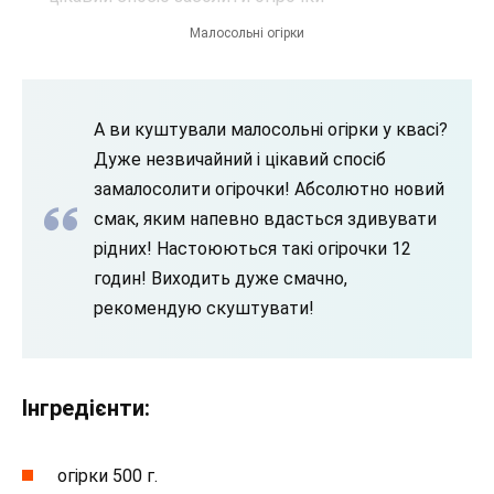
Малосольні огірки
А ви куштували малосольні огірки у квасі?
Дуже незвичайний і цікавий спосіб
замалосолити огірочки! Абсолютно новий
смак, яким напевно вдасться здивувати
рідних! Настоюються такі огірочки 12
годин! Виходить дуже смачно,
рекомендую скуштувати!
Інгредієнти:
огірки 500 г.